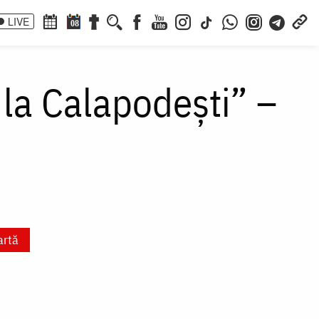
LIVE
08
 la Calapodești” –
artă