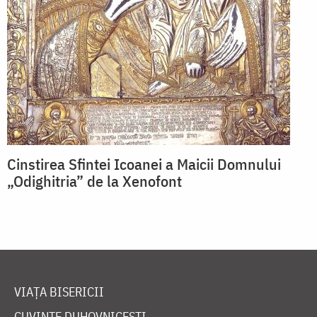
Cinstirea Sfintei Icoanei a Maicii Domnului
„Odighitria” de la Xenofont
VIAȚA BISERICII
CUVINTE DUHOVNICEȘTI