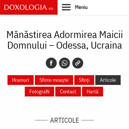
Skip
Meniu
to
main
Main
content
navigation
Mănăstirea Adormirea Maicii
Domnului – Odessa, Ucraina
Hramuri
Sfinte moaște
Sfinți
Articole
Fotografii
Contact
Hartă
ARTICOLE