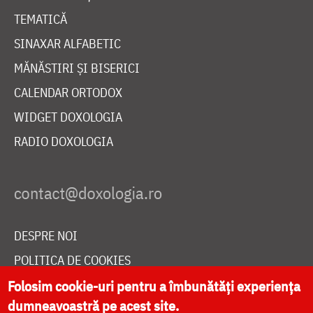
TEMATICĂ
SINAXAR ALFABETIC
MĂNĂSTIRI ȘI BISERICI
CALENDAR ORTODOX
WIDGET DOXOLOGIA
RADIO DOXOLOGIA
DESPRE NOI
POLITICA DE COOKIES
DONEAZĂ ONLINE PENTRU CATEDRALA NAȚIONALĂ
Folosim cookie-uri pentru a îmbunătăți experiența
dumneavoastră pe acest site.