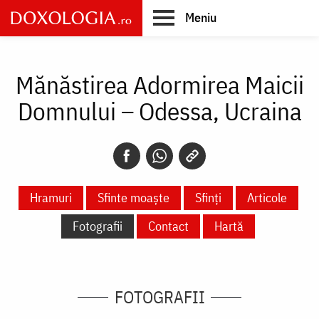
Skip
Meniu
to
main
Main
content
navigation
Mănăstirea Adormirea Maicii
Domnului – Odessa, Ucraina
Hramuri
Sfinte moaște
Sfinți
Articole
Fotografii
Contact
Hartă
FOTOGRAFII