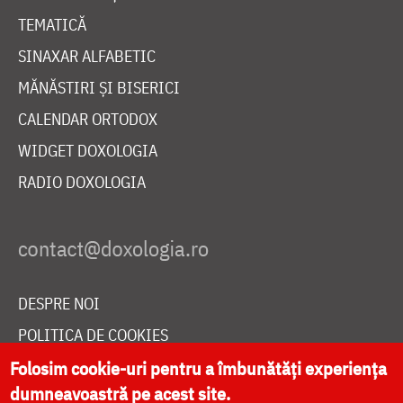
TEMATICĂ
SINAXAR ALFABETIC
MĂNĂSTIRI ȘI BISERICI
CALENDAR ORTODOX
WIDGET DOXOLOGIA
RADIO DOXOLOGIA
DESPRE NOI
POLITICA DE COOKIES
DONEAZĂ ONLINE PENTRU CATEDRALA NAȚIONALĂ
Folosim cookie-uri pentru a îmbunătăți experiența
dumneavoastră pe acest site.