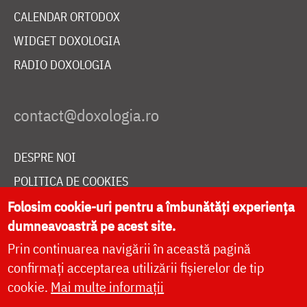
CALENDAR ORTODOX
WIDGET DOXOLOGIA
RADIO DOXOLOGIA
DESPRE NOI
POLITICA DE COOKIES
DONEAZĂ ONLINE PENTRU CATEDRALA NAȚIONALĂ
Folosim cookie-uri pentru a îmbunătăți experiența
dumneavoastră pe acest site.
Prin continuarea navigării în această pagină
LIVE
confirmați acceptarea utilizării fișierelor de tip
cookie.
Mai multe informații