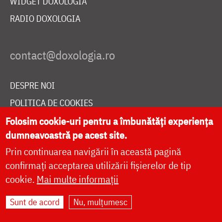
WIDGET DOXOLOGIA
RADIO DOXOLOGIA
DESPRE NOI
POLITICA DE COOKIES
DONEAZĂ ONLINE PENTRU CATEDRALA NAȚIONALĂ
Folosim cookie-uri pentru a îmbunătăți experiența
dumneavoastră pe acest site.
Prin continuarea navigării în această pagină
LIVE
confirmați acceptarea utilizării fișierelor de tip
cookie.
Mai multe informații
Sunt de acord
Nu, mulțumesc
Site dezvoltat de
DOXOLOGIA MEDIA
,
Arhiepiscopia Iașilor | ©
doxologia.ro