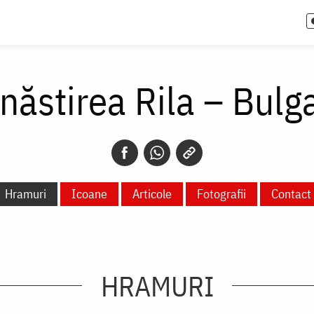
ăstirea Rila – Bulg
Hramuri
Icoane
Articole
Fotografii
Contact
HRAMURI