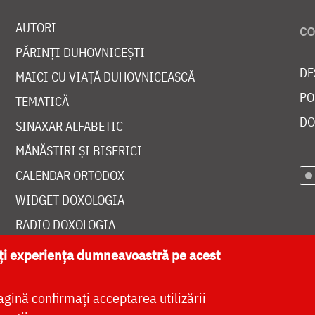
AUTORI
PĂRINȚI DUHOVNICEȘTI
DE
MAICI CU VIAȚĂ DUHOVNICEASCĂ
PO
TEMATICĂ
DO
SINAXAR ALFABETIC
MĂNĂSTIRI ȘI BISERICI
CALENDAR ORTODOX
WIDGET DOXOLOGIA
RADIO DOXOLOGIA
ăți experiența dumneavoastră pe acest
agină confirmați acceptarea utilizării
at de
DOXOLOGIA MEDIA
, Arhiepiscopia Iașilor | 