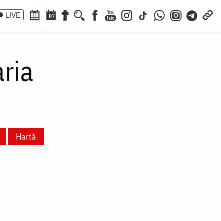
LIVE
07
aria
Hartă