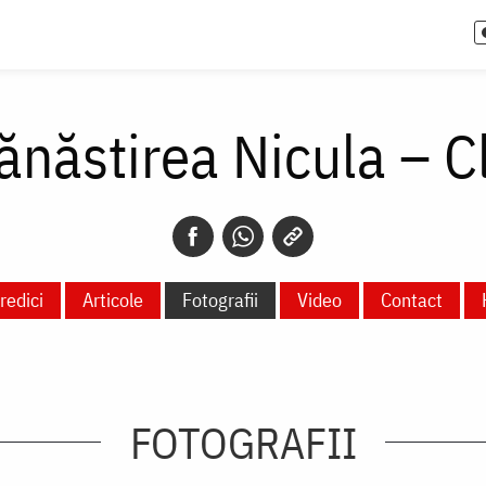
năstirea Nicula – C
redici
Articole
Fotografii
Video
Contact
FOTOGRAFII