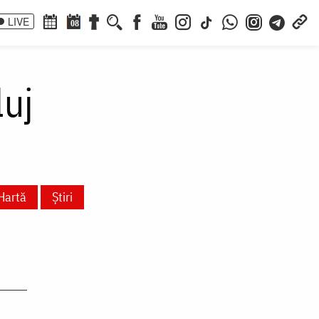
LIVE
08
luj
Hartă
Știri