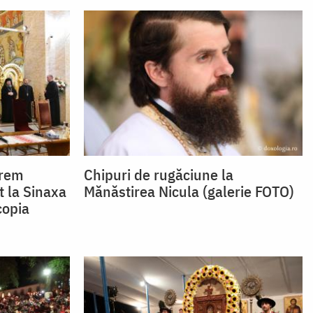
frem
Chipuri de rugăciune la
t la Sinaxa
Mănăstirea Nicula (galerie FOTO)
copia