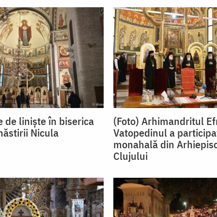
e de liniște în biserica
(Foto) Arhimandritul E
ăstirii Nicula
Vatopedinul a participa
monahală din Arhiepis
Clujului