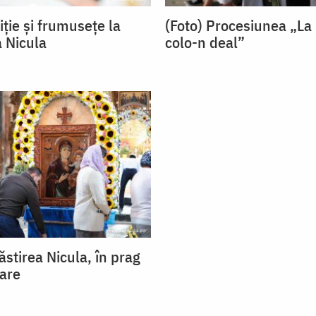
iție și frumusețe la
(Foto) Procesiunea „La
 Nicula
colo-n deal”
stirea Nicula, în prag
are