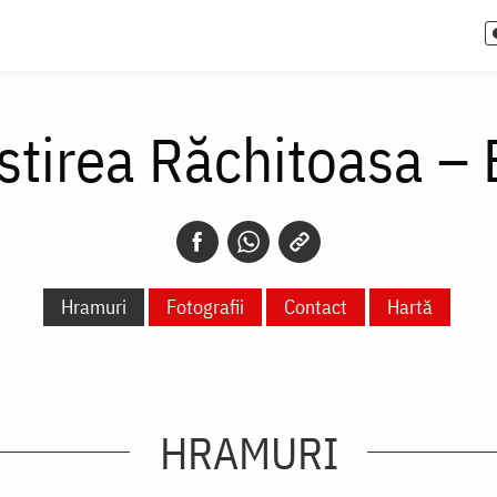
tirea Răchitoasa –
Hramuri
Fotografii
Contact
Hartă
HRAMURI