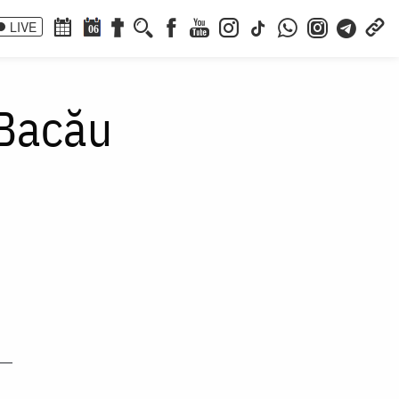
LIVE
06
 Bacău