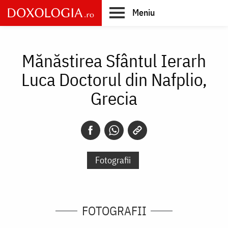
Skip
Meniu
to
main
Main
content
navigation
Mănăstirea Sfântul Ierarh
Luca Doctorul din Nafplio,
Grecia
Fotografii
FOTOGRAFII