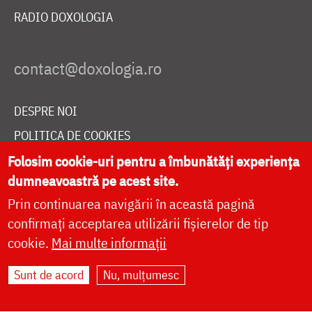
RADIO DOXOLOGIA
DESPRE NOI
POLITICA DE COOKIES
DONEAZĂ ONLINE PENTRU CATEDRALA NAȚIONALĂ
Folosim cookie-uri pentru a îmbunătăți experiența
dumneavoastră pe acest site.
Prin continuarea navigării în această pagină
LIVE
confirmați acceptarea utilizării fișierelor de tip
cookie.
Mai multe informații
Sunt de acord
Nu, mulțumesc
Site dezvoltat de
DOXOLOGIA MEDIA
,
Arhiepiscopia Iașilor | ©
doxologia.ro