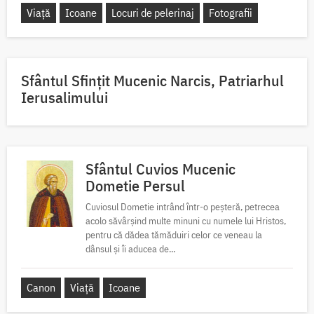
Viață
Icoane
Locuri de pelerinaj
Fotografii
Sfântul Sfinţit Mucenic Narcis, Patriarhul
Ierusalimului
Sfântul Cuvios Mucenic
Dometie Persul
Cuviosul Dometie intrând într-o peșteră, petrecea
acolo săvârșind multe minuni cu numele lui Hristos,
pentru că dădea tămăduiri celor ce veneau la
dânsul și îi aducea de...
Canon
Viață
Icoane