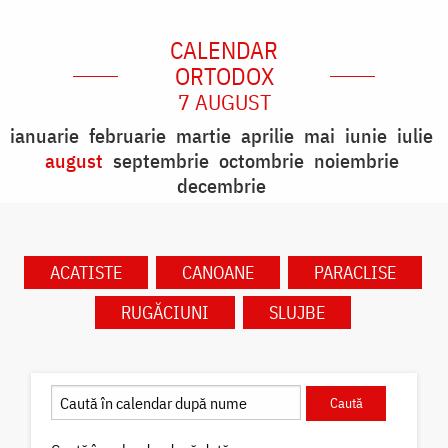
CALENDAR
ORTODOX
7 AUGUST
ianuarie
februarie
martie
aprilie
mai
iunie
iulie
august
septembrie
octombrie
noiembrie
decembrie
ACATISTE
CANOANE
PARACLISE
RUGĂCIUNI
SLUJBE