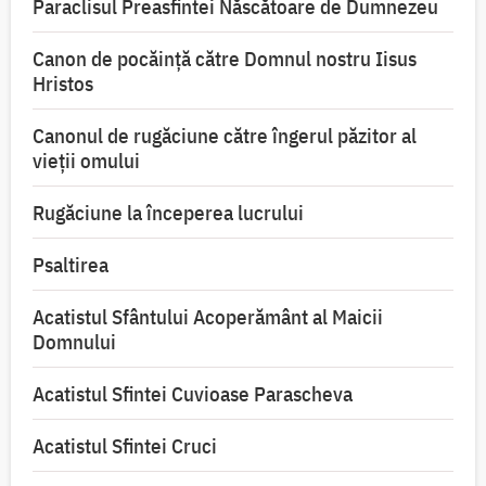
Paraclisul Preasfintei Născătoare de Dumnezeu
Canon de pocăință către Domnul nostru Iisus
Hristos
Canonul de rugăciune către îngerul păzitor al
vieții omului
Rugăciune la începerea lucrului
Psaltirea
Acatistul Sfântului Acoperământ al Maicii
Domnului
Acatistul Sfintei Cuvioase Parascheva
Acatistul Sfintei Cruci