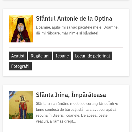
Sfântul Antonie de la Optina
Doamne, ajută-mi să văd păcatele mele; Doamne,
dă-mi răbdare, mărinimie şi blândeţe!
Acatist
Rugăciuni
Icoane
Locuri de pelerinaj
Fotografii
Sfânta Irina, Împărăteasa
Sfânta Irina rămâne model de curaj și tărie. Într-o
lume condusă de bărbați, sfânta a avut curajul să
repună în Biserici icoanele. De aceea, peste
veacuri, a rămas drept...