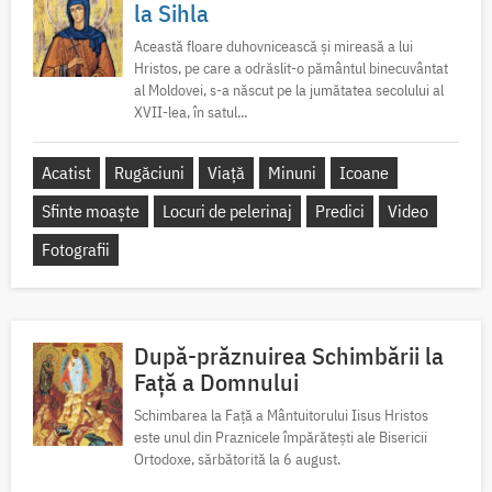
la Sihla
Această floare duhovnicească și mireasă a lui
Hristos, pe care a odrăslit-o pământul binecuvântat
al Moldovei, s-a născut pe la jumătatea secolului al
XVII-lea, în satul...
Acatist
Rugăciuni
Viață
Minuni
Icoane
Sfinte moaște
Locuri de pelerinaj
Predici
Video
Fotografii
După-prăznuirea Schimbării la
Față a Domnului
Schimbarea la Față a Mântuitorului Iisus Hristos
este unul din Praznicele împărătești ale Bisericii
Ortodoxe, sărbătorită la 6 august.