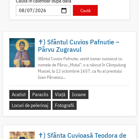
Caută în calendar după dată
✝) Sfântul Cuvios Pafnutie –
Pârvu Zugravul
Sfântul Cuvios Pafnutie, vestit iconar cunoscut cu
numele de Pârvu „Mutul”, s-a născut în Câmpulung
Muscel, la 12 octombrie 1657, ca fiu al preotului
Ioan Pârvescu...
Acatist
Paraclis
Viață
Icoane
Locuri de pelerinaj
Fotografii
✝) Sfânta Cuvioasă Teodora de