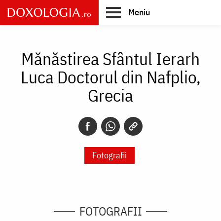
Skip
Meniu
to
main
Main
content
navigation
Mănăstirea Sfântul Ierarh
Luca Doctorul din Nafplio,
Grecia
Fotografii
FOTOGRAFII