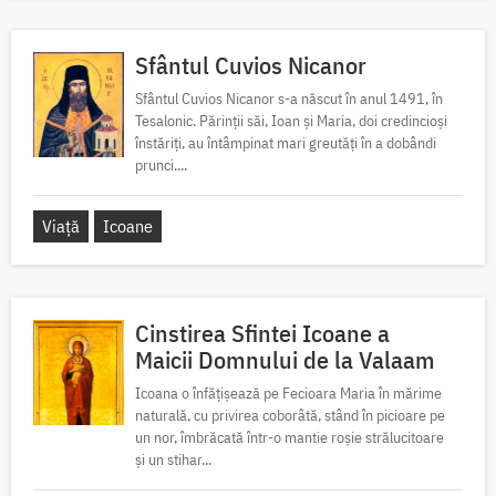
Sfântul Cuvios Nicanor
Sfântul Cuvios Nicanor s-a născut în anul 1491, în
Tesalonic. Părinții săi, Ioan și Maria, doi credincioși
înstăriți, au întâmpinat mari greutăți în a dobândi
prunci....
Viață
Icoane
Cinstirea Sfintei Icoane a
Maicii Domnului de la Valaam
Icoana o înfățișează pe Fecioara Maria în mărime
naturală, cu privirea coborâtă, stând în picioare pe
un nor, îmbrăcată într-o mantie roșie strălucitoare
și un stihar...