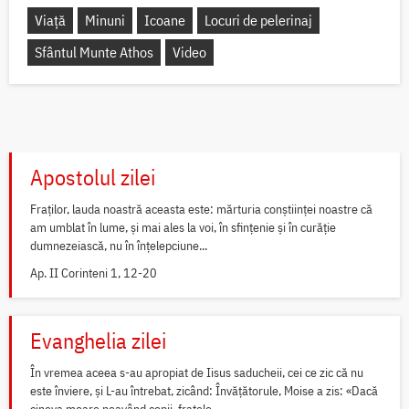
Viață
Minuni
Icoane
Locuri de pelerinaj
Sfântul Munte Athos
Video
Apostolul zilei
Fraților, lauda noastră aceasta este: mărturia conștiinței noastre că
am umblat în lume, și mai ales la voi, în sfințenie și în curăție
dumnezeiască, nu în înțelepciune...
Ap. II Corinteni 1, 12-20
Evanghelia zilei
În vremea aceea s-au apropiat de Iisus saducheii, cei ce zic că nu
este înviere, și L-au întrebat, zicând: Învățătorule, Moise a zis: «Dacă