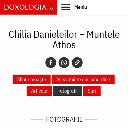
Skip
Meniu
to
main
Main
content
navigation
Chilia Danieleilor – Muntele
Athos
Sfinte moaște
Așezăminte din subordine
Articole
Fotografii
Știri
FOTOGRAFII