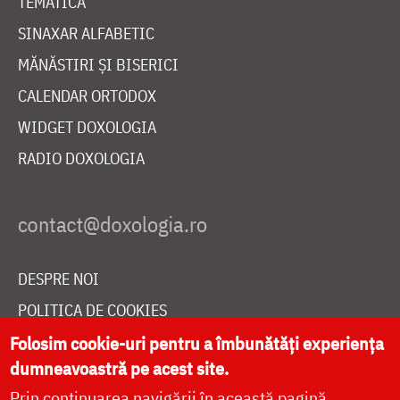
TEMATICĂ
SINAXAR ALFABETIC
MĂNĂSTIRI ȘI BISERICI
CALENDAR ORTODOX
WIDGET DOXOLOGIA
RADIO DOXOLOGIA
DESPRE NOI
POLITICA DE COOKIES
DONEAZĂ ONLINE PENTRU CATEDRALA NAȚIONALĂ
Folosim cookie-uri pentru a îmbunătăți experiența
dumneavoastră pe acest site.
Prin continuarea navigării în această pagină