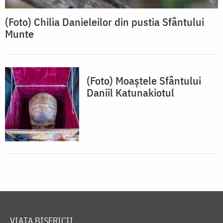
(Foto) Chilia Danieleilor din pustia Sfântului
Munte
(Foto) Moaștele Sfântului
Daniil Katunakiotul
VIAȚA BISERICII