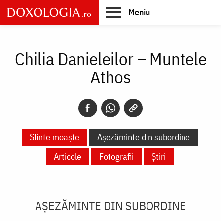
Skip
Meniu
to
main
Main
content
navigation
Chilia Danieleilor – Muntele
Athos
Sfinte moaște
Așezăminte din subordine
Articole
Fotografii
Știri
AȘEZĂMINTE DIN SUBORDINE