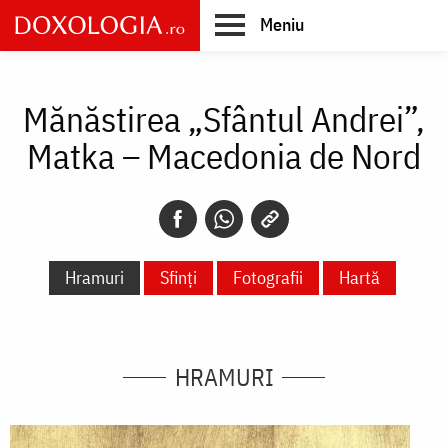
Skip
Meniu
to
main
Main
content
navigation
Mănăstirea „Sfântul Andrei”,
Matka – Macedonia de Nord
Hramuri
Sfinți
Fotografii
Hartă
HRAMURI