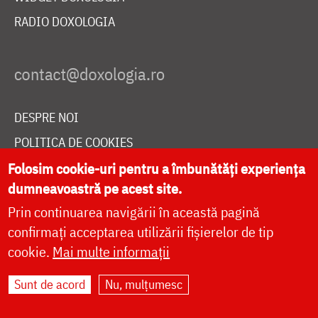
RADIO DOXOLOGIA
DESPRE NOI
POLITICA DE COOKIES
DONEAZĂ ONLINE PENTRU CATEDRALA NAȚIONALĂ
Folosim cookie-uri pentru a îmbunătăți experiența
dumneavoastră pe acest site.
Prin continuarea navigării în această pagină
LIVE
confirmați acceptarea utilizării fișierelor de tip
cookie.
Mai multe informații
Sunt de acord
Nu, mulțumesc
Site dezvoltat de
DOXOLOGIA MEDIA
,
Arhiepiscopia Iașilor | ©
doxologia.ro