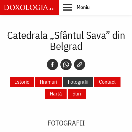
Skip
Meniu
to
main
Main
content
navigation
Catedrala „Sfântul Sava” din
Belgrad
Istoric
Hramuri
Fotografii
Contact
Hartă
Știri
FOTOGRAFII