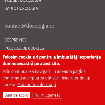
WIDGET DOXOLOGIA
RADIO DOXOLOGIA
DESPRE NOI
POLITICA DE COOKIES
DONEAZĂ ONLINE PENTRU CATEDRALA NAȚIONALĂ
Folosim cookie-uri pentru a îmbunătăți experiența
dumneavoastră pe acest site.
Prin continuarea navigării în această pagină
LIVE
confirmați acceptarea utilizării fișierelor de tip
cookie.
Mai multe informații
Sunt de acord
Nu, mulțumesc
Site dezvoltat de
DOXOLOGIA MEDIA
,
Arhiepiscopia Iașilor | ©
doxologia.ro