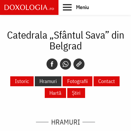
Skip
Meniu
to
main
Main
content
navigation
Catedrala „Sfântul Sava” din
Belgrad
Istoric
Hramuri
Fotografii
Contact
Hartă
Știri
HRAMURI