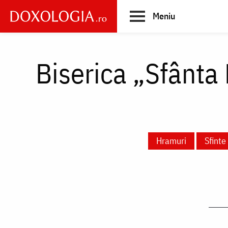
Skip
Meniu
to
main
Main
content
navigation
Biserica „Sfânta 
Hramuri
Sfint