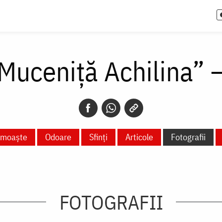
Muceniță Achilina” –
e moaște
Odoare
Sfinți
Articole
Fotografii
FOTOGRAFII