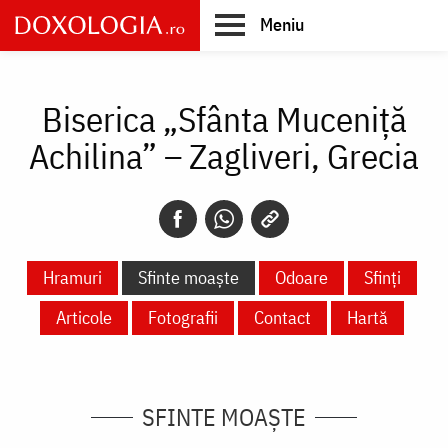
Skip
Meniu
to
main
Main
content
navigation
Biserica „Sfânta Muceniță
Achilina” – Zagliveri, Grecia
Hramuri
Sfinte moaște
Odoare
Sfinți
Articole
Fotografii
Contact
Hartă
SFINTE MOAȘTE