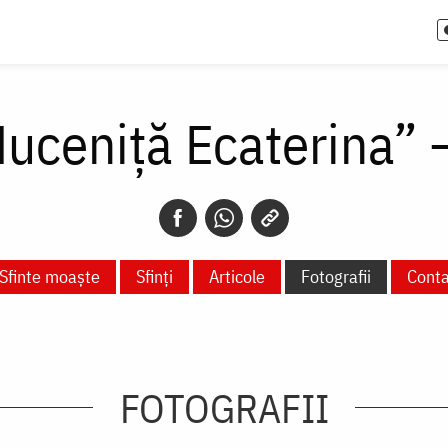
uceniță Ecaterina” 
Sfinte moaște
Sfinți
Articole
Fotografii
Conta
FOTOGRAFII