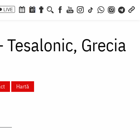
LIVE
07
– Tesalonic, Grecia
ct
Hartă