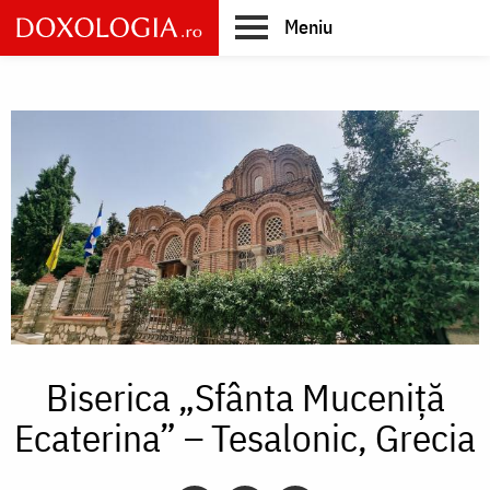
Skip
Meniu
to
main
Main
content
navigation
Biserica „Sfânta Muceniță
Ecaterina” – Tesalonic, Grecia