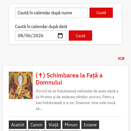
Caută în calendar după dată
(✝) Schimbarea la Față a
Domnului
Dorind să se îndulcească neîncetat de acea slavă a
lui Hristos și de vederea sfinților proroci, Petru a
luat îndrăzneală și a zis: Doamne, bine este nouă
să...
Acatist
Canon
Viață
Minuni
Icoane