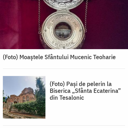
(Foto) Moaștele Sfântului Mucenic Teoharie
(Foto) Pași de pelerin la
Biserica „Sfânta Ecaterina”
din Tesalonic