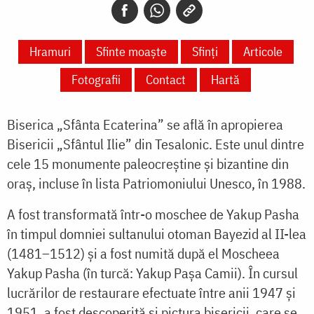
Hramuri
Sfinte moaște
Sfinți
Articole
Fotografii
Contact
Hartă
Biserica „Sfânta Ecaterina” se află în apropierea
Bisericii „Sfântul Ilie” din Tesalonic. Este unul dintre
cele 15 monumente paleocreștine și bizantine din
oraș, incluse în lista Patriomoniului Unesco, în 1988.
A fost transformată într-o moschee de Yakup Pasha
în timpul domniei sultanului otoman Bayezid al II-lea
(1481–1512) și a fost numită după el Moscheea
Yakup Pasha (în turcă: Yakup Pașa Camii). În cursul
lucrărilor de restaurare efectuate între anii 1947 și
1951, a fost descoperită și pictura bisericii, care se