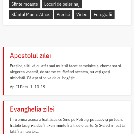
Sfinte moaște
Locuri de pelerinaj
Sfântul Munte Athos
Predici
Video
Fotografii
Apostolul zilei
Fraților, siliți-vă cu atât mai mult să faceți temeinice și chemarea și
alegerea voastră, de vreme ce, făcând acestea, nu veți greși
niciodată. Că așa vi se va da cu bogăție...
Ap. II Petru 1, 10-19
Evanghelia zilei
În vremea aceea a luat Iisus cu Sine pe Petru și pe Iacov și pe Ioan,
fratele lui, și i-a dus într-un munte înalt, de o parte. Și S-a schimbat la
față înaintea lor...