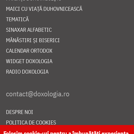
MAICI CU VIAȚĂ DUHOVNICEASCĂ
TEMATICĂ
SINAXAR ALFABETIC
MĂNĂSTIRI ȘI BISERICI
CALENDAR ORTODOX
WIDGET DOXOLOGIA
RADIO DOXOLOGIA
DESPRE NOI
POLITICA DE COOKIES
DONEAZĂ ONLINE PENTRU CATEDRALA NAȚIONALĂ
Folosim cookie-uri pentru a îmbunătăți experiența