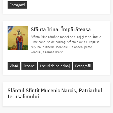
Fotografii
Sfânta Irina, Împărăteasa
Sfânta Irina rămâne model de curaj și tărie. Într-o
lume condusă de bărbați, sfânta a avut curajul să
repună în Biserici icoanele. De aceea, peste
veacuri, a rămas drept...
Viață
Icoane
Locuri de pelerinaj
Fotografii
Sfântul Sfinţit Mucenic Narcis, Patriarhul
Ierusalimului