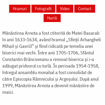
Hramuri
Fotografii
Video
Contact
Hartă
Mănăstirea Arnota a fost ctitorită de Matei Basarab
în anii 1633-1634, având hramul „Sfinții Arhangheli
Mihail și Gavriil” și fiind ridicată pe temelia unei
biserici mai vechi. Între anii 1705-1706, Sfântul
Constantin Brâncoveanu a renovat biserica și i-a
adăugat pridvorul cu turlă. În perioada 1954-1958,
întregul ansamblu monahal a fost consolidat de
către Episcopia Râmnicului și Argeșului. După anul
1999, Mănăstirea Arnota a devenit mănăstire de
maici.