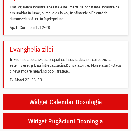
Fraților, lauda noastră aceasta este: mărturia conștiinței noastre că
am umblat în lume, și mai ales la voi, în sfințenie și în curăție
dumnezeiască, nu în înțelepciune...
Ap. II Corinteni 1, 12-20
Evanghelia zilei
În vremea aceea s-au apropiat de Iisus saducheii, cei ce zic că nu
este înviere, și L-au întrebat, zicând: Învățătorule, Moise a zis: «Dacă
cineva moare neavând copii, fratele...
Ev. Matei 22, 23-33
Widget Calendar Doxologia
Widget Rugăciuni Doxologia