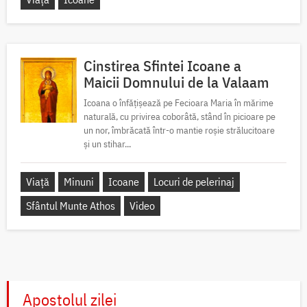
Cinstirea Sfintei Icoane a
Maicii Domnului de la Valaam
Icoana o înfățișează pe Fecioara Maria în mărime
naturală, cu privirea coborâtă, stând în picioare pe
un nor, îmbrăcată într-o mantie roșie strălucitoare
și un stihar...
Viață
Minuni
Icoane
Locuri de pelerinaj
Sfântul Munte Athos
Video
Apostolul zilei