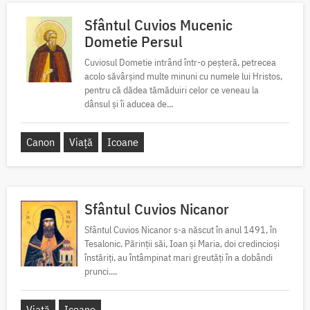
Sfântul Cuvios Mucenic
Dometie Persul
Cuviosul Dometie intrând într-o peșteră, petrecea
acolo săvârșind multe minuni cu numele lui Hristos,
pentru că dădea tămăduiri celor ce veneau la
dânsul și îi aducea de...
Canon
Viață
Icoane
Sfântul Cuvios Nicanor
Sfântul Cuvios Nicanor s-a născut în anul 1491, în
Tesalonic. Părinții săi, Ioan și Maria, doi credincioși
înstăriți, au întâmpinat mari greutăți în a dobândi
prunci....
Viață
Icoane