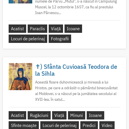
numele de Pârvu „Mutul”, s-a născut în Câmpulung
Muscel, la 12 octombrie 1657, ca fiu al preotului
Ioan Pârvescu...
Acatist
Paraclis
Viață
Icoane
Locuri de pelerinaj
Fotografii
✝) Sfânta Cuvioasă Teodora de
la Sihla
Această floare duhovnicească și mireasă a lui
Hristos, pe care a odrăslit-o pământul binecuvântat
al Moldovei, s-a născut pe la jumătatea secolului al
XVII-lea, în satul...
Acatist
Rugăciuni
Viață
Minuni
Icoane
Sfinte moaște
Locuri de pelerinaj
Predici
Video