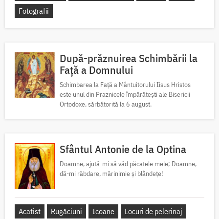
Fotografii
După-prăznuirea Schimbării la
Față a Domnului
Schimbarea la Față a Mântuitorului Iisus Hristos
este unul din Praznicele împărătești ale Bisericii
Ortodoxe, sărbătorită la 6 august.
Sfântul Antonie de la Optina
Doamne, ajută-mi să văd păcatele mele; Doamne,
dă-mi răbdare, mărinimie şi blândeţe!
Acatist
Rugăciuni
Icoane
Locuri de pelerinaj