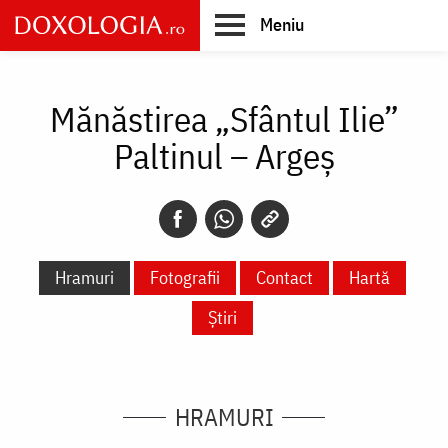
Skip
Meniu
to
main
Main
content
navigation
Mănăstirea „Sfântul Ilie”
Paltinul – Argeș
Hramuri
Fotografii
Contact
Hartă
Știri
HRAMURI