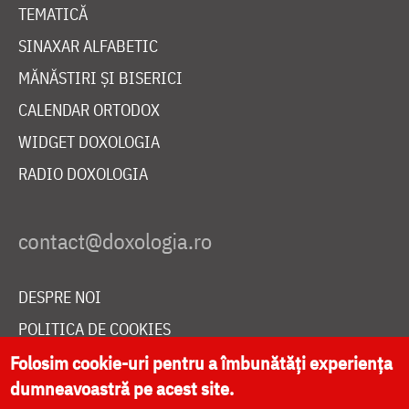
TEMATICĂ
SINAXAR ALFABETIC
MĂNĂSTIRI ȘI BISERICI
CALENDAR ORTODOX
WIDGET DOXOLOGIA
RADIO DOXOLOGIA
DESPRE NOI
POLITICA DE COOKIES
DONEAZĂ ONLINE PENTRU CATEDRALA NAȚIONALĂ
Folosim cookie-uri pentru a îmbunătăți experiența
dumneavoastră pe acest site.