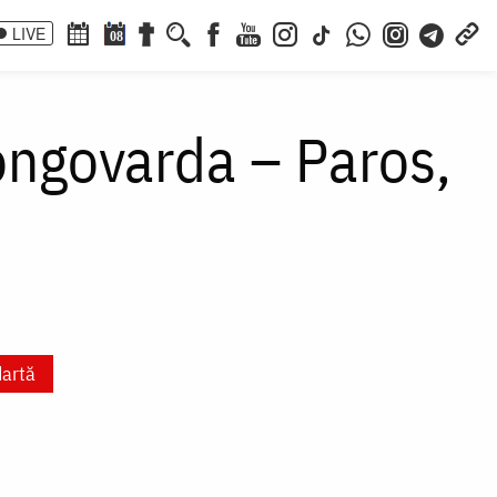
LIVE
08
ongovarda – Paros,
artă