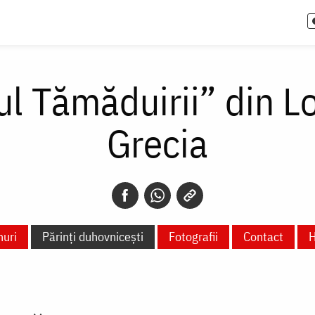
ul Tămăduirii” din L
Grecia
uri
Părinți duhovnicești
Fotografii
Contact
H