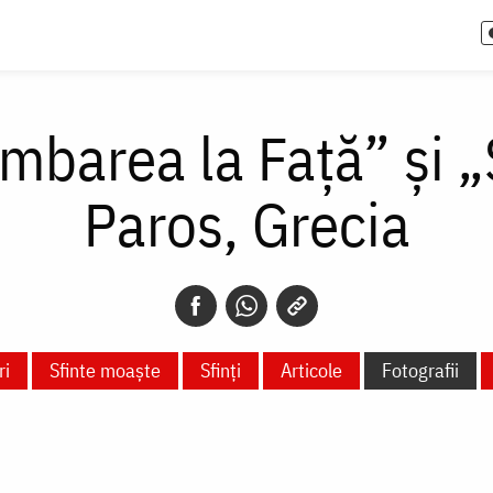
mbarea la Față” și „
Paros, Grecia
ri
Sfinte moaște
Sfinți
Articole
Fotografii