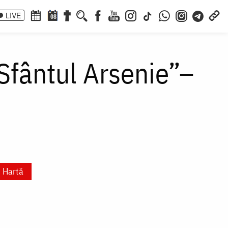
LIVE
08
Sfântul Arsenie”–
Hartă