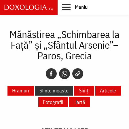
Skip
Meniu
to
main
Main
content
navigation
Mănăstirea „Schimbarea la
Față” și „Sfântul Arsenie”–
Paros, Grecia
Hramuri
Sfinte moaște
Sfinți
Articole
Fotografii
Hartă