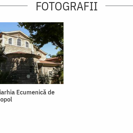
FOTOGRAFII
riarhia Ecumenică de
nopol