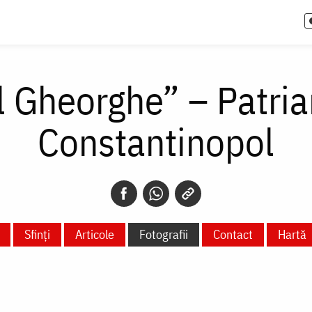
l Gheorghe” – Patri
Constantinopol
Sfinți
Articole
Fotografii
Contact
Hartă