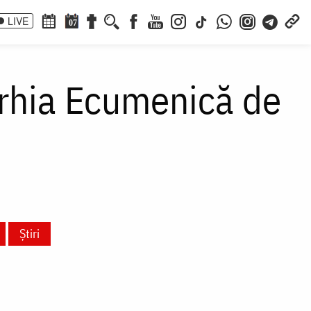
LIVE
07
arhia Ecumenică de
Știri