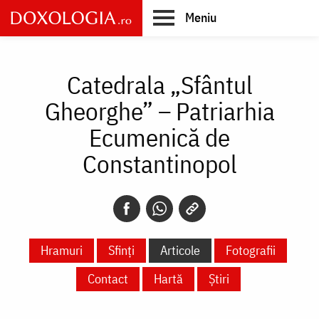
Skip
Meniu
to
main
Main
content
navigation
Catedrala „Sfântul
Gheorghe” – Patriarhia
Ecumenică de
Constantinopol
Hramuri
Sfinți
Articole
Fotografii
Contact
Hartă
Știri