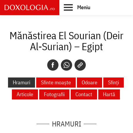
Skip
Meniu
to
main
Main
content
navigation
Mănăstirea El Sourian (Deir
Al-Surian) – Egipt
Hramuri
Sfinte moaște
Odoare
Sfinți
Articole
Fotografii
Contact
Hartă
HRAMURI