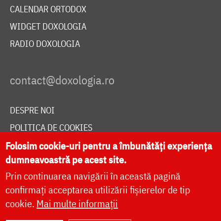
CALENDAR ORTODOX
WIDGET DOXOLOGIA
RADIO DOXOLOGIA
DESPRE NOI
POLITICA DE COOKIES
DONEAZĂ ONLINE PENTRU CATEDRALA NAȚIONALĂ
Folosim cookie-uri pentru a îmbunătăți experiența
dumneavoastră pe acest site.
Prin continuarea navigării în această pagină
LIVE
confirmați acceptarea utilizării fișierelor de tip
cookie.
Mai multe informații