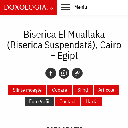
Skip
Meniu
to
main
Main
content
navigation
Biserica El Muallaka
(Biserica Suspendată), Cairo
– Egipt
Sfinte moaște
Odoare
Sfinți
Articole
Fotografii
Contact
Hartă