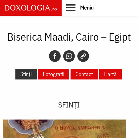
Skip
Meniu
to
main
Main
content
navigation
Biserica Maadi, Cairo – Egipt
Sfinți
Fotografii
Contact
Hartă
SFINȚI