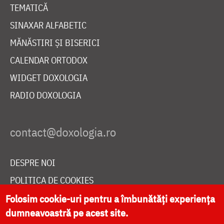
TEMATICĂ
SINAXAR ALFABETIC
MĂNĂSTIRI ȘI BISERICI
CALENDAR ORTODOX
WIDGET DOXOLOGIA
RADIO DOXOLOGIA
DESPRE NOI
POLITICA DE COOKIES
DONEAZĂ ONLINE PENTRU CATEDRALA NAȚIONALĂ
Folosim cookie-uri pentru a îmbunătăți experiența
dumneavoastră pe acest site.