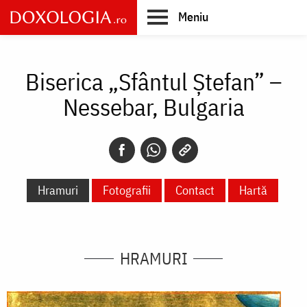
Skip
Meniu
to
main
Main
content
navigation
Biserica „Sfântul Ștefan” –
Nessebar, Bulgaria
Hramuri
Fotografii
Contact
Hartă
HRAMURI