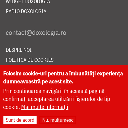
WIDGET DOXOLOGIA
RADIO DOXOLOGIA
DESPRE NOI
POLITICA DE COOKIES
DONEAZĂ ONLINE PENTRU CATEDRALA NAȚIONALĂ
Folosim cookie-uri pentru a îmbunătăți experiența
dumneavoastră pe acest site.
Prin continuarea navigării în această pagină
LIVE
confirmați acceptarea utilizării fișierelor de tip
cookie.
Mai multe informații
Site dezvoltat de
DOXOLOGIA MEDIA
,
Sunt de acord
Nu, mulțumesc
Arhiepiscopia Iașilor | ©
doxologia.ro