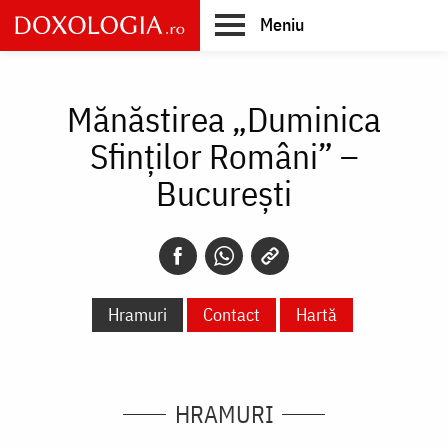
Skip
Meniu
to
main
Main
content
navigation
Mănăstirea „Duminica
Sfinților Români” –
București
Hramuri
Contact
Hartă
HRAMURI