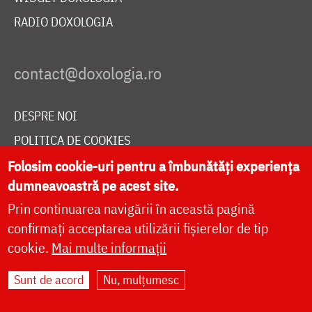
RADIO DOXOLOGIA
DESPRE NOI
POLITICA DE COOKIES
DONEAZĂ ONLINE PENTRU CATEDRALA NAȚIONALĂ
Folosim cookie-uri pentru a îmbunătăți experiența
dumneavoastră pe acest site.
Prin continuarea navigării în această pagină
LIVE
confirmați acceptarea utilizării fișierelor de tip
cookie.
Mai multe informații
Sunt de acord
Nu, mulțumesc
Site dezvoltat de
DOXOLOGIA MEDIA
,
Arhiepiscopia Iașilor | ©
doxologia.ro