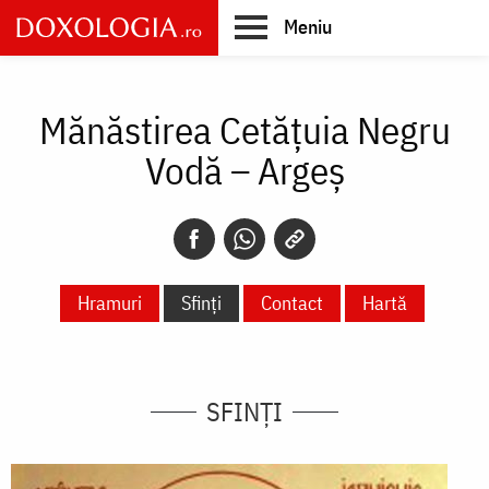
Skip
Meniu
to
main
Main
content
navigation
Mănăstirea Cetățuia Negru
Vodă – Argeș
Hramuri
Sfinți
Contact
Hartă
SFINȚI