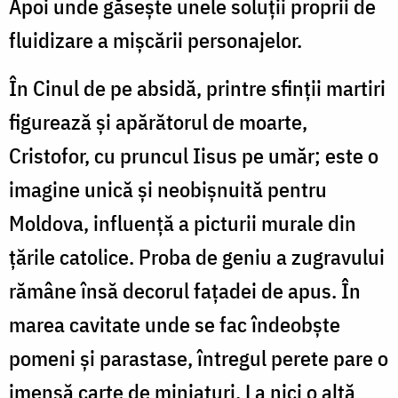
Apoi unde găsește unele soluții proprii de
fluidizare a mișcării personajelor.
În Cinul de pe absidă, printre sfinții martiri
figurează și apărătorul de moarte,
Cristofor, cu pruncul Iisus pe umăr; este o
imagine unică și neobișnuită pentru
Moldova, influență a picturii murale din
țările catolice. Proba de geniu a zugravului
rămâne însă decorul fațadei de apus. În
marea cavitate unde se fac îndeobște
pomeni și parastase, întregul perete pare o
imensă carte de miniaturi. La nici o altă