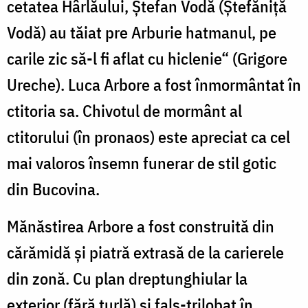
cetatea Hârlăului, Ștefan Vodă (Ștefăniță
Vodă) au tăiat pre Arburie hatmanul, pe
carile zic să-l fi aflat cu hiclenie“ (Grigore
Ureche). Luca Arbore a fost înmormântat în
ctitoria sa. Chivotul de mormânt al
ctitorului (în pronaos) este apreciat ca cel
mai valoros însemn funerar de stil gotic
din Bucovina.
Mănăstirea Arbore a fost construită din
cărămidă și piatră extrasă de la carierele
din zonă. Cu plan dreptunghiular la
exterior (fără turlă) și fals-trilobat în