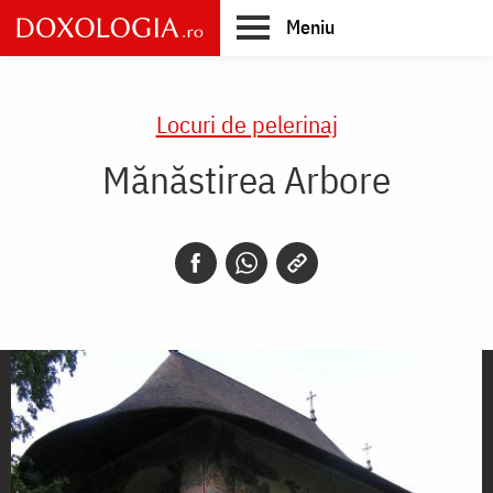
Skip
Meniu
to
main
Main
content
navigation
Locuri de pelerinaj
Mănăstirea Arbore