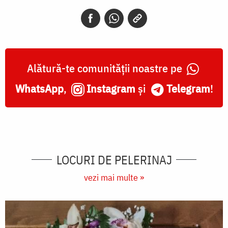
Alătură-te comunității noastre pe
WhatsApp
,
Instagram
și
Telegram
!
LOCURI DE PELERINAJ
vezi mai multe »