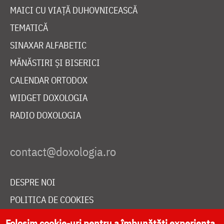
MAICI CU VIAȚĂ DUHOVNICEASCĂ
TEMATICĂ
SINAXAR ALFABETIC
MĂNĂSTIRI ȘI BISERICI
CALENDAR ORTODOX
WIDGET DOXOLOGIA
RADIO DOXOLOGIA
DESPRE NOI
POLITICA DE COOKIES
DONEAZĂ ONLINE PENTRU CATEDRALA NAȚIONALĂ
Folosim cookie-uri pentru a îmbunătăți experiența