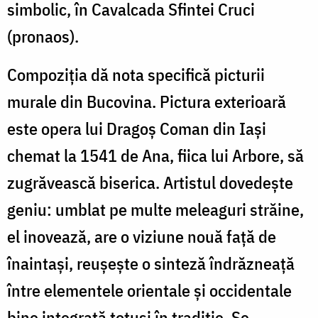
simbolic, în Cavalcada Sfintei Cruci
(pronaos).
Compoziția dă nota specifică picturii
murale din Bucovina. Pictura exterioară
este opera lui Dragoș Coman din Iași
chemat la 1541 de Ana, fiica lui Arbore, să
zugrăvească biserica. Artistul dovedește
geniu: umblat pe multe meleaguri străine,
el inovează, are o viziune nouă față de
înaintași, reușește o sinteză îndrăzneață
între elementele orientale și occidentale
bine integrată totuși în tradiție. Se