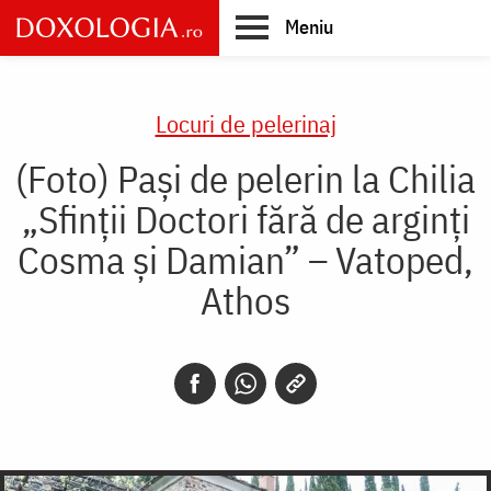
Skip
Meniu
to
main
Main
content
navigation
Locuri de pelerinaj
(Foto) Pași de pelerin la Chilia
„Sfinții Doctori fără de arginți
Cosma și Damian” – Vatoped,
Athos