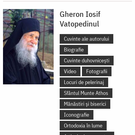
Gheron Iosif
Vatopedinul
Cuvinte ale autorului
Biografie
Cuvinte duhovnicești
Video
Fotografii
Locuri de pelerinaj
Sfântul Munte Athos
Mănăstiri și biserici
Iconografie
Ortodoxia în lume