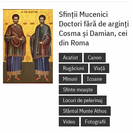
Sfinții Mucenici
Doctori fără de arginți
Cosma și Damian, cei
din Roma
Acatist
Canon
Rugăciuni
Viață
Minuni
Icoane
Sfinte moaște
Locuri de pelerinaj
Sfântul Munte Athos
Video
Fotografii