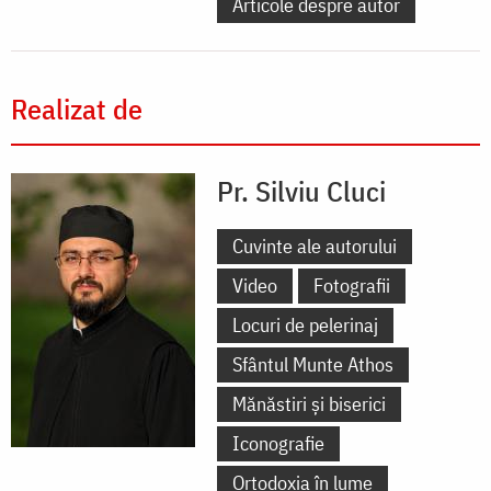
Articole despre autor
Realizat de
Pr. Silviu Cluci
Cuvinte ale autorului
Video
Fotografii
Locuri de pelerinaj
Sfântul Munte Athos
Mănăstiri și biserici
Iconografie
Ortodoxia în lume