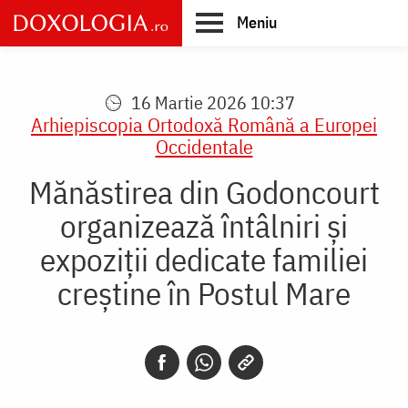
Skip
Meniu
to
main
Main
content
navigation
16 Martie 2026 10:37
Arhiepiscopia Ortodoxă Română a Europei
Occidentale
Mănăstirea din Godoncourt
organizează întâlniri și
expoziții dedicate familiei
creștine în Postul Mare