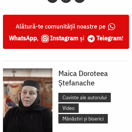
Alătură-te comunității noastre pe
WhatsApp
,
Instagram
și
Telegram
!
Maica Doroteea
Ștefanache
Cuvinte ale autorului
Video
Mănăstiri și biserici