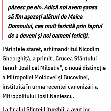
păzesc pe el». Adică noi avem șansa
să fim așezați alături de Maica
Domnului, cea mult fericită prin faptul
de a deveni și noi oameni fericiți.
Părintele stareț, arhimandritul Nicodim
Gheorghiță, a primit „Crucea Sfântului
Ierarh Iosif cel Milostiv”, o nouă distincție
a Mitropoliei Moldovei și Bucovinei,
instituită în urma recentei canonizări a
Mitropolitului Iosif Naniescu.
La finalul Sfintei Liturghii, a avut loc