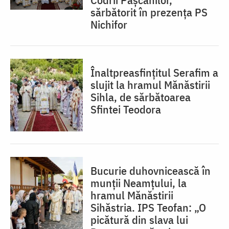
sărbătorit în prezența PS
Nichifor
Înaltpreasfințitul Serafim a
slujit la hramul Mănăstirii
Sihla, de sărbătoarea
Sfintei Teodora
Bucurie duhovnicească în
munții Neamțului, la
hramul Mănăstirii
Sihăstria. IPS Teofan: „O
picătură din slava lui