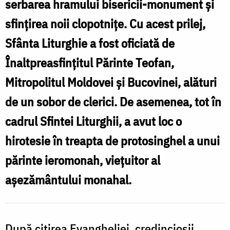
serbarea hramului bisericii-monument și
sfințirea noii clopotnițe. Cu acest prilej,
v
Sfânta Liturghie a fost oficiată de
Înaltpreasfințitul Părinte Teofan,
Mitropolitul Moldovei și Bucovinei, alături
de un sobor de clerici. De asemenea, tot în
cadrul Sfintei Liturghii, a avut loc o
hirotesie în treapta de protosinghel a unui
părinte ieromonah, viețuitor al
așezământului monahal.
După citirea Evangheliei, credincioșii