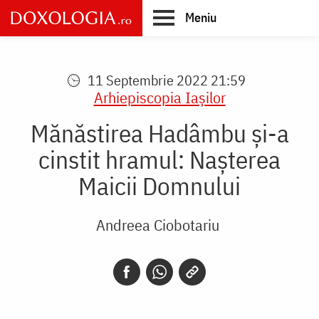
Skip
Meniu
to
main
Main
content
navigation
11 Septembrie 2022 21:59
Arhiepiscopia Iaşilor
Mănăstirea Hadâmbu și-a
cinstit hramul: Nașterea
Maicii Domnului
Andreea Ciobotariu