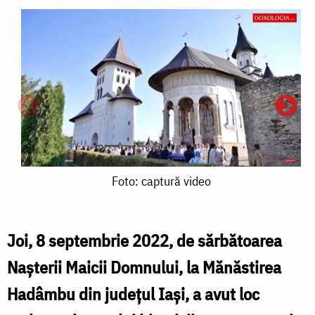
Foto:
Foto: captură video
captură
video
Joi, 8 septembrie 2022, de sărbătoarea
Nașterii Maicii Domnului, la Mănăstirea
Hadâmbu din județul Iași, a avut loc
F