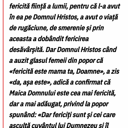
fericită ființă a lumii, pentru că l-a avut
în ea pe Domnul Hristos, a avut o viață
de rugăciune, de smerenie și prin
aceasta a dobândit fericirea
desăvârșită. Dar Domnul Hristos când
a auzit glasul femeii din popor că
«fericită este mama ta, Doamne», a zis
«da, așa este», adică a confirmat că
Maica Domnului este cea mai fericită,
dar a mai adăugat, privind la popor
spunând: «Dar fericiți sunt și cei care
ascultă cuvântul lui Dumnezeu și îl