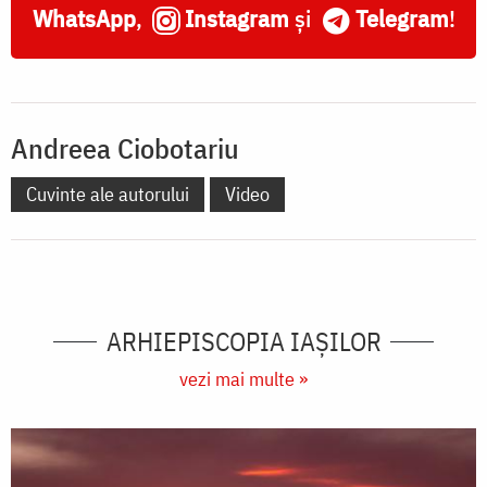
WhatsApp
,
Instagram
și
Telegram
!
Andreea Ciobotariu
Cuvinte ale autorului
Video
ARHIEPISCOPIA IAŞILOR
vezi mai multe »