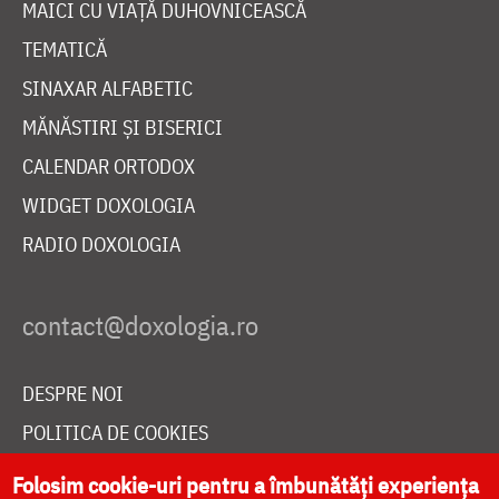
MAICI CU VIAȚĂ DUHOVNICEASCĂ
TEMATICĂ
SINAXAR ALFABETIC
MĂNĂSTIRI ȘI BISERICI
CALENDAR ORTODOX
WIDGET DOXOLOGIA
RADIO DOXOLOGIA
DESPRE NOI
POLITICA DE COOKIES
DONEAZĂ ONLINE PENTRU CATEDRALA NAȚIONALĂ
Folosim cookie-uri pentru a îmbunătăți experiența