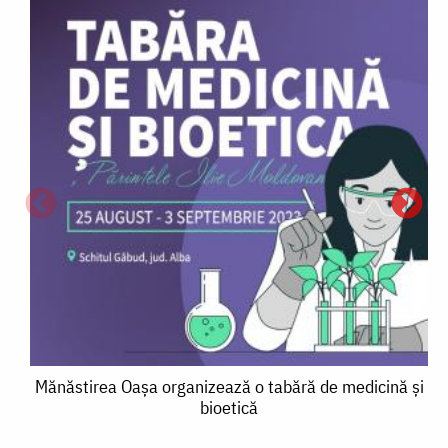
Mănăstirea
I
Mănăstirea Oașa organizează o tabără de medicină și
bioetică
Oașa
l