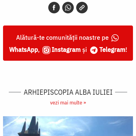
Alătură-te comunității noastre pe
WhatsApp
,
Instagram
și
Telegram
!
ARHIEPISCOPIA ALBA IULIEI
vezi mai multe »