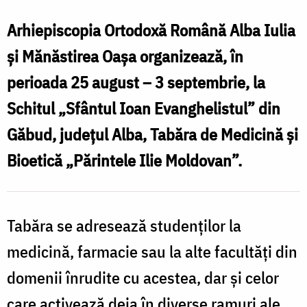
organizează
t
o
Arhiepiscopia Ortodoxă Română Alba Iulia
tabără
și Mănăstirea Oașa organizează, în
de
ș
perioada 25 august – 3 septembrie, la
medicină
b
Schitul „Sfântul Ioan Evanghelistul” din
și
Găbud, județul Alba, Tabăra de Medicină și
bioetică
Bioetică „Părintele Ilie Moldovan”.
Tabăra se adresează studenților la
medicină, farmacie sau la alte facultăți din
domenii înrudite cu acestea, dar și celor
care activează deja în diverse ramuri ale