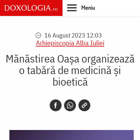
Skip
Meniu
to
main
Main
content
navigation
16 August 2023 12:03
Arhiepiscopia Alba Iuliei
Mănăstirea Oașa organizează
o tabără de medicină și
bioetică