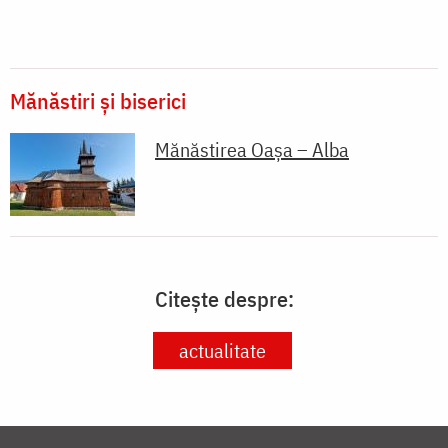
Mănăstiri și biserici
Mănăstirea Oașa – Alba
Citește despre:
actualitate