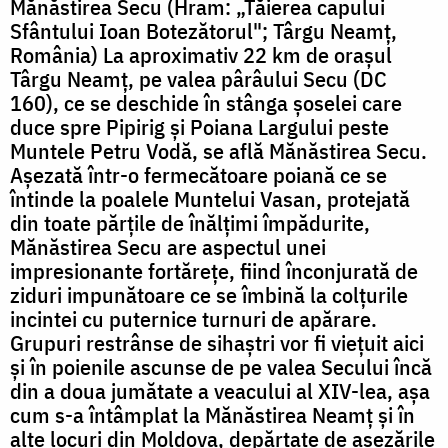
Mănăstirea Secu (Hram: „Tăierea capului
Sfântului Ioan Botezătorul"; Târgu Neamț,
România) La aproximativ 22 km de orașul
Târgu Neamț, pe valea pârâului Secu (DC
160), ce se deschide în stânga șoselei care
duce spre Pipirig și Poiana Largului peste
Muntele Petru Vodă, se află Mănăstirea Secu.
Așezată într-o fermecătoare poiană ce se
întinde la poalele Muntelui Vasan, protejată
din toate părțile de înălțimi împădurite,
Mănăstirea Secu are aspectul unei
impresionante fortărețe, fiind înconjurată de
ziduri impunătoare ce se îmbină la colțurile
incintei cu puternice turnuri de apărare.
Grupuri restrânse de sihaștri vor fi viețuit aici
și în poienile ascunse de pe valea Secului încă
din a doua jumătate a veacului al XIV-lea, așa
cum s-a întâmplat la Mănăstirea Neamț și în
alte locuri din Moldova, depărtate de așezările