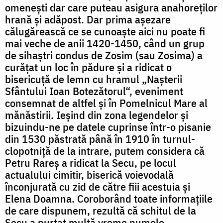
omenești dar care puteau asigura anahoreților
hrană și adăpost. Dar prima așezare
călugărească ce se cunoaște aici nu poate fi
mai veche de anii 1420-1450, când un grup
de sihaștri condus de Zosim (sau Zosima) a
curățat un loc în pădure și a ridicat o
bisericuță de lemn cu hramul „Nașterii
Sfântului Ioan Botezătorul“, eveniment
consemnat de altfel și în Pomelnicul Mare al
mănăstirii. Ieșind din zona legendelor și
bizuindu-ne pe datele cuprinse într-o pisanie
din 1530 păstrată până în 1910 în turnul-
clopotniță de la intrare, putem considera că
Petru Rareș a ridicat la Secu, pe locul
actualului cimitir, biserică voievodală
înconjurată cu zid de către fiii acestuia și
Elena Doamna. Coroborând toate informațiile
de care dispunem, rezultă că schitul de la
Secu a purtat multă vreme numele