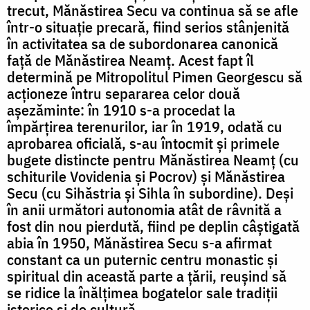
trecut, Mănăstirea Secu va continua să se afle
într-o situație precară, fiind serios stânjenită
în activitatea sa de subordonarea canonică
față de Mănăstirea Neamț. Acest fapt îl
determină pe Mitropolitul Pimen Georgescu să
acționeze întru separarea celor două
așezăminte: în 1910 s-a procedat la
împărțirea terenurilor, iar în 1919, odată cu
aprobarea oficială, s-au întocmit și primele
bugete distincte pentru Mănăstirea Neamț (cu
schiturile Vovidenia și Pocrov) și Mănăstirea
Secu (cu Sihăstria și Sihla în subordine). Deși
în anii următori autonomia atât de râvnită a
fost din nou pierdută, fiind pe deplin câștigată
abia în 1950, Mănăstirea Secu s-a afirmat
constant ca un puternic centru monastic și
spiritual din această parte a țării, reușind să
se ridice la înălțimea bogatelor sale tradiții
istorice și de cultură.