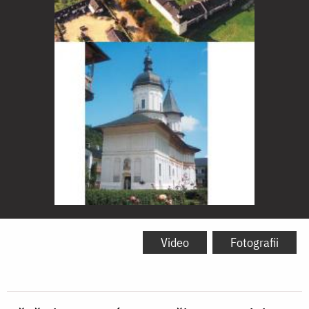
Mănăstirea
Secu
Video
Fotografii