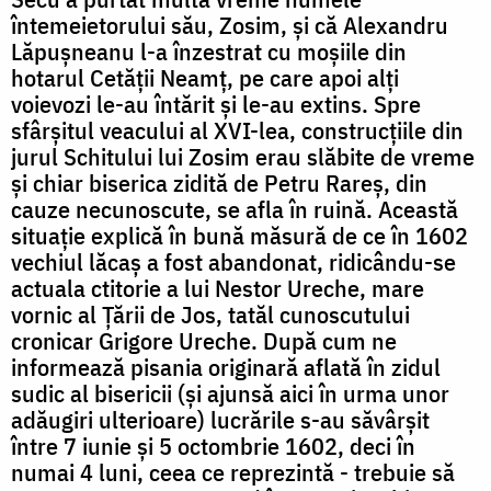
întemeietorului său, Zosim, și că Alexandru
Lăpușneanu l-a înzestrat cu moșiile din
hotarul Cetății Neamț, pe care apoi alți
voievozi le-au întărit și le-au extins. Spre
sfârșitul veacului al XVI-lea, construcțiile din
jurul Schitului lui Zosim erau slăbite de vreme
și chiar biserica zidită de Petru Rareș, din
cauze necunoscute, se afla în ruină. Această
situație explică în bună măsură de ce în 1602
vechiul lăcaș a fost abandonat, ridicându-se
actuala ctitorie a lui Nestor Ureche, mare
vornic al Țării de Jos, tatăl cunoscutului
cronicar Grigore Ureche. După cum ne
informează pisania originară aflată în zidul
sudic al bisericii (și ajunsă aici în urma unor
adăugiri ulterioare) lucrările s-au săvârșit
între 7 iunie și 5 octombrie 1602, deci în
numai 4 luni, ceea ce reprezintă - trebuie să