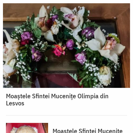
Moaștele Sfintei Mucenițe Olimpia din
Lesvos
Moaștele Sfintei Mucenițe