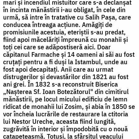
mari și incendiul mistuitor care s-a declanșat
în incinta mănăstirii i-au obligat, în cele din
urmă, să intre în tratative cu Salih Pașa, care
conducea întreaga acțiune. Amăgiți de
promisiunile acestuia, eteriștii s-au predat,
fiind apoi măcelăriți împreună cu monahii și
toți cei care se adăpostiseră aici. Doar
căpitanul Farmache și 14 oameni ai săi au fost
cruțați pentru a fi duși la Istambul, unde au
fost apoi decapitați. Anii care au urmat
distrugerilor și devastărilor din 1821 au fost
ani grei. În 1832 s-a reconstruit Biserica
„Nașterea Sf. Ioan Botezătorul" din cimitirul
mănăstirii, pe locul micului edificiu de lemn
ridicat de monahii lui Zosim, și abia în 1850 se
vor încheia lucrările de restaurare la ctitoria
lui Nestor Ureche, aceasta fiind lungită,
zugrăvită în interior și împodobită cu o nouă
catapeteasmă. Totuși, la sfârșitul veacului