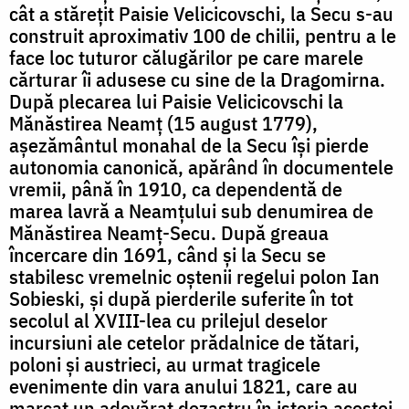
cât a stărețit Paisie Velicicovschi, la Secu s-au
construit aproximativ 100 de chilii, pentru a le
face loc tuturor călugărilor pe care marele
cărturar îi adusese cu sine de la Dragomirna.
După plecarea lui Paisie Velicicovschi la
Mănăstirea Neamț (15 august 1779),
așezământul monahal de la Secu își pierde
autonomia canonică, apărând în documentele
vremii, până în 1910, ca dependentă de
marea lavră a Neamțului sub denumirea de
Mănăstirea Neamț-Secu. După greaua
încercare din 1691, când și la Secu se
stabilesc vremelnic oștenii regelui polon Ian
Sobieski, și după pierderile suferite în tot
secolul al XVIII-lea cu prilejul deselor
incursiuni ale cetelor prădalnice de tătari,
poloni și austrieci, au urmat tragicele
evenimente din vara anului 1821, care au
marcat un adevărat dezastru în istoria acestei