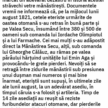
străvechi vetre mănăstirești. Documentele
vremii ne informează că, pe la mijlocul lunii
august 1821, cetele eteriste urmărite de
oastea otomană s-au retras în bună parte și
pe Valea Secu, însumând între 380 și 500 de
oameni sub comanda lui Iordache Olimpiotul
și a lui Farmache. Cei mai mulți s-au adăpostit
direct la Mănăstirea Secu, alții, sub comanda
lui Gheorghe Călăuz, au rămas pe valea
pârâului hărțuind unitățile lui Emin Aga și
provocându-le grele pierderi. Nevoiți să se
retragă între zidurile mănăstirii sub presiunea
unui dușman mai numeros și mai bine
înarmat, eteriștii sunt supuși, în ultimele zile
ale lunii august, la un adevărat asediu, în
timpul căruia s-a folosit și artileria. Timp de
14 zile asediații au reușit să reziste
furibundelor atacuri otomane, dar pierderile