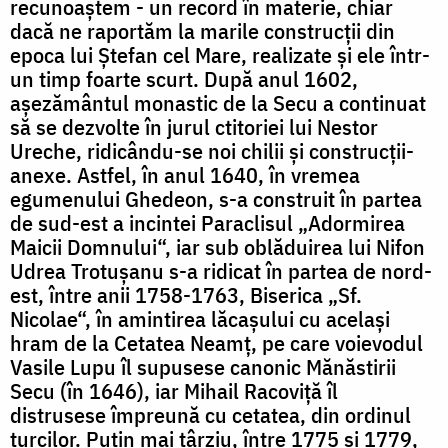
recunoaștem - un record în materie, chiar
dacă ne raportăm la marile construcții din
epoca lui Ștefan cel Mare, realizate și ele într-
un timp foarte scurt. După anul 1602,
așezământul monastic de la Secu a continuat
să se dezvolte în jurul ctitoriei lui Nestor
Ureche, ridicându-se noi chilii și construcții-
anexe. Astfel, în anul 1640, în vremea
egumenului Ghedeon, s-a construit în partea
de sud-est a incintei Paraclisul „Adormirea
Maicii Domnului“, iar sub oblăduirea lui Nifon
Udrea Trotușanu s-a ridicat în partea de nord-
est, între anii 1758-1763, Biserica „Sf.
Nicolae“, în amintirea lăcașului cu același
hram de la Cetatea Neamț, pe care voievodul
Vasile Lupu îl supusese canonic Mănăstirii
Secu (în 1646), iar Mihail Racoviță îl
distrusese împreună cu cetatea, din ordinul
turcilor. Puțin mai târziu, între 1775 și 1779,