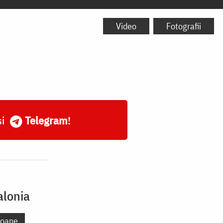
Video
Fotografii
și
Telegram
!
alonia
coane