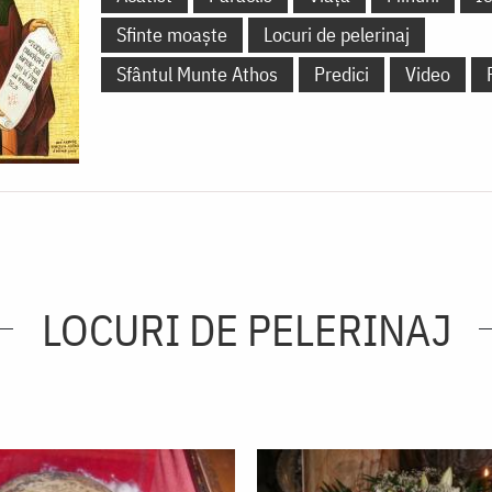
Sfinte moaște
Locuri de pelerinaj
Sfântul Munte Athos
Predici
Video
LOCURI DE PELERINAJ