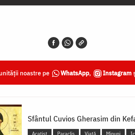
nității noastre pe
WhatsApp
,
Instagram
Sfântul Cuvios Gherasim din Kef
Acatist
Paraclis
Viață
Minuni
I