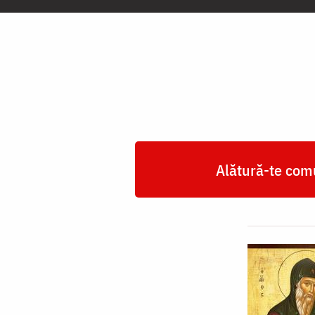
Sfântului
Gherasim
din
Kefalonia
Alătură-te comu