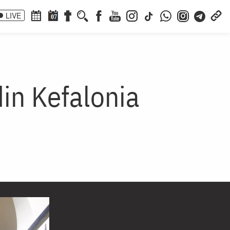
LIVE
07
in Kefalonia