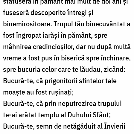
stătuseră în pământ mai mult de doi ani şi
fuseseră descoperite întregi şi
binemirositoare. Trupul tău binecuvântat a
fost îngropat iarăşi în pământ, spre
mâhnirea credincioşilor, dar nu după multă
vreme a fost pus în biserică spre închinare,
spre bucuria celor care te lăudau, zicând:
Bucură-te, că prigonitorii sfintelor tale
moaşte au fost ruşinaţi;
Bucură-te, că prin neputrezirea trupului
te-ai arătat templu al Duhului Sfânt;
Bucură-te, semn de netăgăduit al Învierii