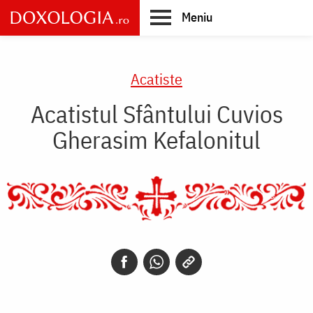
Skip
Meniu
to
main
Main
content
navigation
Acatiste
Acatistul Sfântului Cuvios
Gherasim Kefalonitul