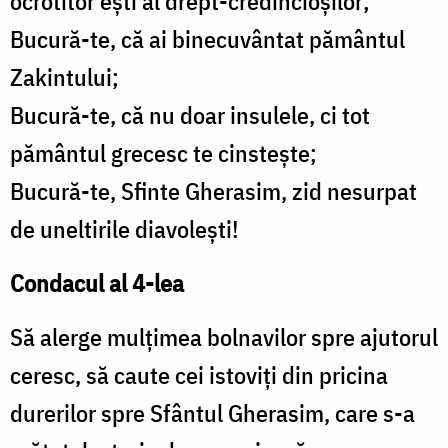
ocrotitor eşti al drept-credincioşilor;
Bucură-te, că ai binecuvântat pământul
Zakintului;
Bucură-te, că nu doar insulele, ci tot
pământul grecesc te cinsteşte;
Bucură-te, Sfinte Gherasim, zid nesurpat
de uneltirile diavoleşti!
Condacul al 4-lea
Să alerge mulţimea bolnavilor spre ajutorul
ceresc, să caute cei istoviţi din pricina
durerilor spre Sfântul Gherasim, care s-a