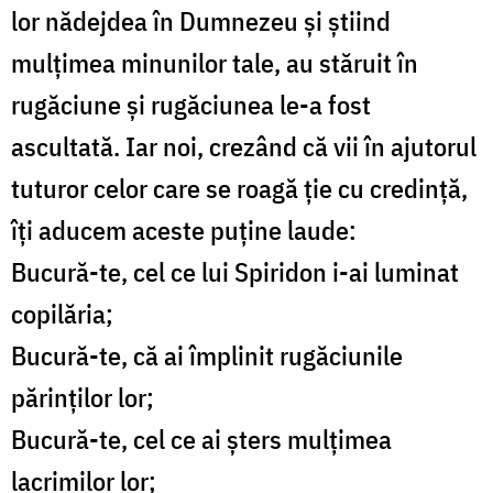
lor nădejdea în Dumnezeu şi ştiind
mulţimea minunilor tale, au stăruit în
rugăciune şi rugăciunea le-a fost
ascultată. Iar noi, crezând că vii în ajutorul
tuturor celor care se roagă ţie cu credinţă,
îţi aducem aceste puţine laude:
Bucură-te, cel ce lui Spiridon i-ai luminat
copilăria;
Bucură-te, că ai împlinit rugăciunile
părinţilor lor;
Bucură-te, cel ce ai şters mulţimea
lacrimilor lor;