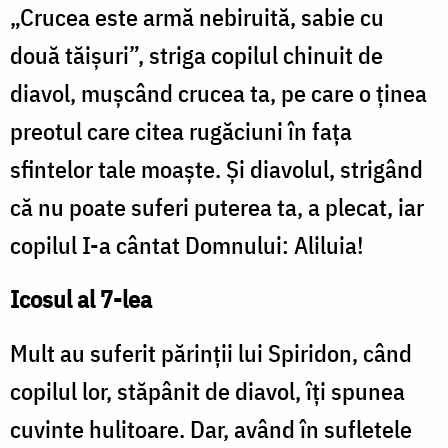
„Crucea este armă nebiruită, sabie cu
două tăişuri”, striga copilul chinuit de
diavol, muşcând crucea ta, pe care o ţinea
preotul care citea rugăciuni în faţa
sfintelor tale moaşte. Şi diavolul, strigând
că nu poate suferi puterea ta, a plecat, iar
copilul I-a cântat Domnului: Aliluia!
Icosul al 7-lea
Mult au suferit părinţii lui Spiridon, când
copilul lor, stăpânit de diavol, îţi spunea
cuvinte hulitoare. Dar, având în sufletele