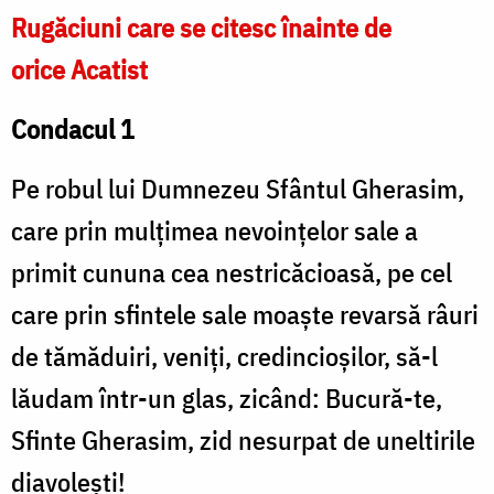
Rugăciuni care se citesc înainte de
orice Acatist
Condacul 1
Pe robul lui Dumnezeu Sfântul Gherasim,
care prin mulţimea nevoinţelor sale a
primit cununa cea nestricăcioasă, pe cel
care prin sfintele sale moaşte revarsă râuri
de tămăduiri, veniţi, credincioşilor, să-l
lăudam într-un glas, zicând: Bucură-te,
Sfinte Gherasim, zid nesurpat de uneltirile
diavoleşti!