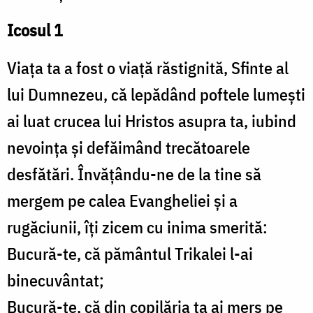
Icosul 1
Viaţa ta a fost o viaţă răstignită, Sfinte al
lui Dumnezeu, că lepădând poftele lumeşti
ai luat crucea lui Hristos asupra ta, iubind
nevoinţa şi defăimând trecătoarele
desfătări. Învăţându-ne de la tine să
mergem pe calea Evangheliei şi a
rugăciunii, îţi zicem cu inima smerită:
Bucură-te, că pământul Trikalei l-ai
binecuvântat;
Bucură-te, că din copilăria ta ai mers pe