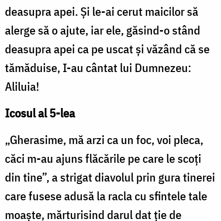
deasupra apei. Şi le-ai cerut maicilor să
alerge să o ajute, iar ele, găsind-o stând
deasupra apei ca pe uscat şi văzând că se
tămăduise, I-au cântat lui Dumnezeu:
Aliluia!
Icosul al 5-lea
„Gherasime, mă arzi ca un foc, voi pleca,
căci m-au ajuns flăcările pe care le scoţi
din tine”, a strigat diavolul prin gura tinerei
care fusese adusă la racla cu sfintele tale
moaşte, mărturisind darul dat ţie de