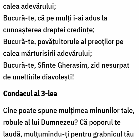
calea adevărului;
Bucură-te, că pe mulţi i-ai adus la
cunoaşterea dreptei credinţe;
Bucură-te, povăţuitorule al preoţilor pe
calea mărturisirii adevărului;
Bucură-te, Sfinte Gherasim, zid nesurpat
de uneltirile diavoleşti!
Condacul al 3-lea
Cine poate spune mulţimea minunilor tale,
robule al lui Dumnezeu? Că poporul te
laudă, mulţumindu-ţi pentru grabnicul tău