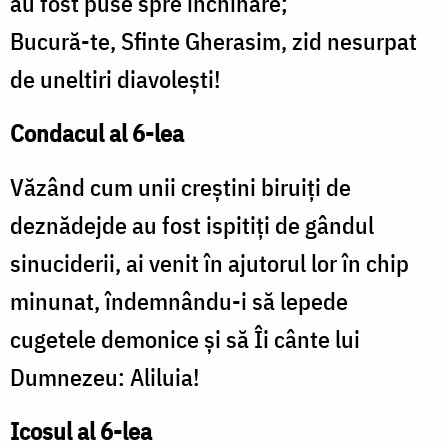
au fost puse spre închinare;
Bucură-te, Sfinte Gherasim, zid nesurpat
de uneltiri diavoleşti!
Condacul al 6-lea
Văzând cum unii creştini biruiţi de
deznădejde au fost ispitiţi de gândul
sinuciderii, ai venit în ajutorul lor în chip
minunat, îndemnându-i să lepede
cugetele demonice şi să Îi cânte lui
Dumnezeu: Aliluia!
Icosul al 6-lea