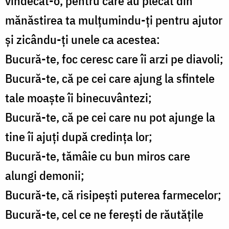
vindecat-o, pentru care au plecat din
mănăstirea ta mulţumindu-ţi pentru ajutor
şi zicându-ţi unele ca acestea:
Bucură-te, foc ceresc care îi arzi pe diavoli;
Bucură-te, că pe cei care ajung la sfintele
tale moaşte îi binecuvântezi;
Bucură-te, că pe cei care nu pot ajunge la
tine îi ajuţi după credinţa lor;
Bucură-te, tămâie cu bun miros care
alungi demonii;
Bucură-te, că risipeşti puterea farmecelor;
Bucură-te, cel ce ne fereşti de răutăţile