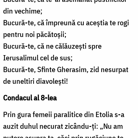
din vechime;
Bucură-te, că împreună cu aceştia te rogi
pentru noi păcătoşii;
Bucură-te, că ne călăuzeşti spre
Ierusalimul cel de sus;
Bucură-te, Sfinte Gherasim, zid nesurpat
de uneltiri diavoleşti!
Condacul al 8-lea
Prin gura femeii paralitice din Etolia s-a
auzit duhul necurat zicându-ţi: „Nu am
putere asupra ta, căci prin rugăciune te