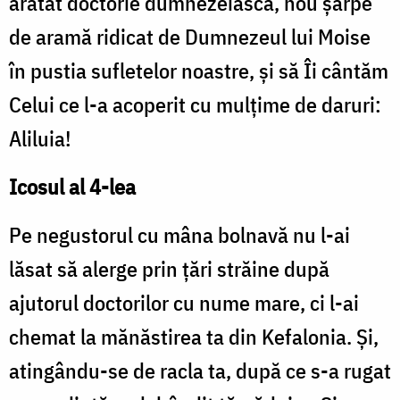
arătat doctorie dumnezeiască, nou şarpe
de aramă ridicat de Dumnezeul lui Moise
în pustia sufletelor noastre, şi să Îi cântăm
Celui ce l-a acoperit cu mulţime de daruri:
Aliluia!
Icosul al 4-lea
Pe negustorul cu mâna bolnavă nu l-ai
lăsat să alerge prin ţări străine după
ajutorul doctorilor cu nume mare, ci l-ai
chemat la mănăstirea ta din Kefalonia. Şi,
atingându-se de racla ta, după ce s-a rugat