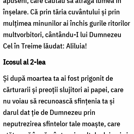
apuseni, care căutau să atragă lumea în
înşelare. Că prin tăria cuvântului şi prin
mulţimea minunilor ai închis gurile ritorilor
multvorbitori, cântându-I lui Dumnezeu
Cel în Treime lăudat: Aliluia!
Icosul al 2-lea
Şi după moartea ta ai fost prigonit de
cărturarii şi preoţii slujitori ai papei, care
nu voiau să recunoască sfinţenia ta şi
darul dat ţie de Dumnezeu prin
neputrezirea sfintelor tale moaşte, care