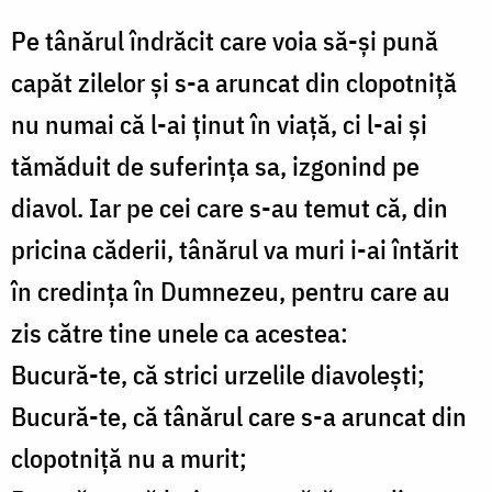
Pe tânărul îndrăcit care voia să-şi pună
capăt zilelor şi s-a aruncat din clopotniţă
nu numai că l-ai ţinut în viaţă, ci l-ai şi
tămăduit de suferinţa sa, izgonind pe
diavol. Iar pe cei care s-au temut că, din
pricina căderii, tânărul va muri i-ai întărit
în credinţa în Dumnezeu, pentru care au
zis către tine unele ca acestea:
Bucură-te, că strici urzelile diavoleşti;
Bucură-te, că tânărul care s-a aruncat din
clopotniţă nu a murit;