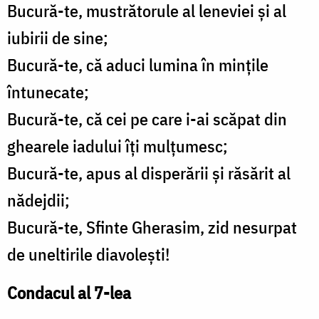
Bucură-te, mustrătorule al leneviei şi al
iubirii de sine;
Bucură-te, că aduci lumina în minţile
întunecate;
Bucură-te, că cei pe care i-ai scăpat din
ghearele iadului îţi mulţumesc;
Bucură-te, apus al disperării şi răsărit al
nădejdii;
Bucură-te, Sfinte Gherasim, zid nesurpat
de uneltirile diavoleşti!
Condacul al 7-lea