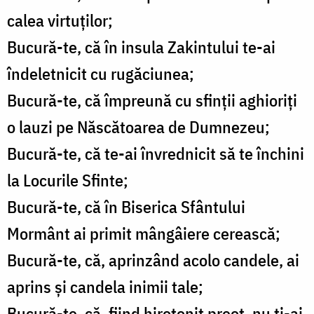
calea virtuţilor;
Bucură-te, că în insula Zakintului te-ai
îndeletnicit cu rugăciunea;
Bucură-te, că împreună cu sfinţii aghioriţi
o lauzi pe Născătoarea de Dumnezeu;
Bucură-te, că te-ai învrednicit să te închini
la Locurile Sfinte;
Bucură-te, că în Biserica Sfântului
Mormânt ai primit mângâiere cerească;
Bucură-te, că, aprinzând acolo candele, ai
aprins şi candela inimii tale;
Bucură-te, că, fiind hirotonit preot, nu ţi-ai