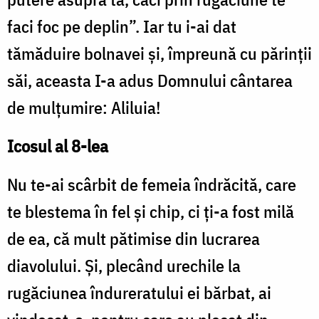
faci foc pe deplin”. Iar tu i-ai dat
tămăduire bolnavei şi, împreună cu părinţii
săi, aceasta I-a adus Domnului cântarea
de mulţumire: Aliluia!
Icosul al 8-lea
Nu te-ai scârbit de femeia îndrăcită, care
te blestema în fel şi chip, ci ţi-a fost milă
de ea, că mult pătimise din lucrarea
diavolului. Şi, plecând urechile la
rugăciunea îndureratului ei bărbat, ai