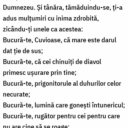
Dumnezeu. Şi tânăra, tămăduindu-se, ţi-a
adus mulţumiri cu inima zdrobită,
zicându-ţi unele ca acestea:
Bucură-te, Cuvioase, că mare este darul
dat ţie de sus;
Bucură-te, că cei chinuiţi de diavol
primesc uşurare prin tine;
Bucură-te, prigonitorule al duhurilor celor
necurate;
Bucură-te, lumină care goneşti întunericul;
Bucură-te, rugător pentru cei pentru care
nu are cine să se roage;