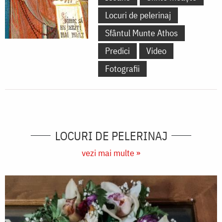
Locuri de pelerinaj
Sfântul Munte Athos
Predici
Video
Fotografii
LOCURI DE PELERINAJ
vezi mai multe »