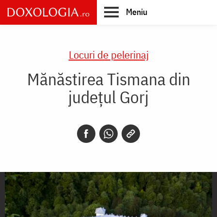
Skip
Meniu
to
main
Main
content
navigation
Locuri de pelerinaj
Mănăstirea Tismana din
județul Gorj