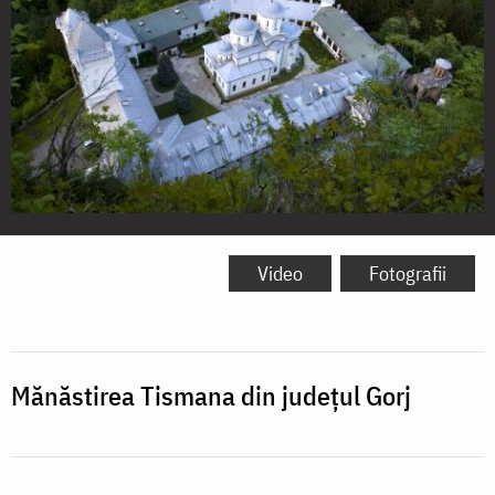
Mănăstirea
Tismana
Video
Fotografii
Mănăstirea Tismana din județul Gorj