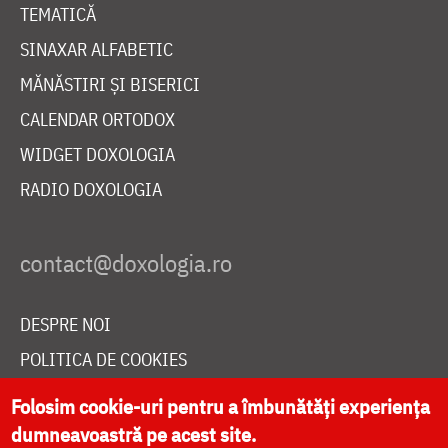
TEMATICĂ
SINAXAR ALFABETIC
MĂNĂSTIRI ȘI BISERICI
CALENDAR ORTODOX
WIDGET DOXOLOGIA
RADIO DOXOLOGIA
DESPRE NOI
POLITICA DE COOKIES
DONEAZĂ ONLINE PENTRU CATEDRALA NAȚIONALĂ
Folosim cookie-uri pentru a îmbunătăți experiența
dumneavoastră pe acest site.