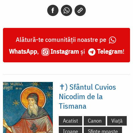
Alătură-te comunității noastre pe
WhatsApp
,
Instagram
și
Telegram
!
✝) Sfântul Cuvios
Nicodim de la
Tismana
Acatist
Canon
Viață
Icoane
Sfinte moaște