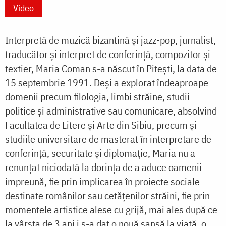
Video
Interpretă de muzică bizantină și jazz-pop, jurnalist,
traducător și interpret de conferință, compozitor și
textier, Maria Coman s-a născut în Pitești, la data de
15 septembrie 1991. Deși a explorat îndeaproape
domenii precum filologia, limbi străine, studii
politice și administrative sau comunicare, absolvind
Facultatea de Litere și Arte din Sibiu, precum şi
studiile universitare de masterat în interpretare de
conferință, securitate și diplomație, Maria nu a
renunțat niciodată la dorința de a aduce oamenii
impreună, fie prin implicarea în proiecte sociale
destinate românilor sau cetățenilor străini, fie prin
momentele artistice alese cu grijă, mai ales după ce
la vârsta de 3 ani i s-a dat o nouă șansă la viață, o