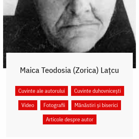
Maica Teodosia (Zorica) Lațcu
Cuvinte ale autorului
Cuvinte duhovnicești
Video
Fotografii
Mănăstiri și biserici
Articole despre autor