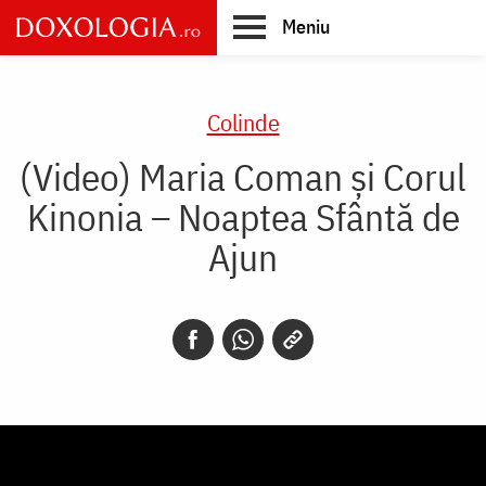
Skip
Meniu
to
main
Main
content
navigation
Colinde
(Video) Maria Coman și Corul
Kinonia – Noaptea Sfântă de
Ajun