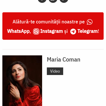
Alătură-te comunității noastre pe
WhatsApp
,
Instagram
și
Telegram
!
Maria Coman
Video