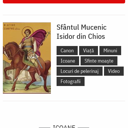
Sfântul Mucenic
Isidor din Chios
Canon
Viață
Minuni
Icoane
Sfinte moaște
Locuri de pelerinaj
Video
Fotografii
ICOANE