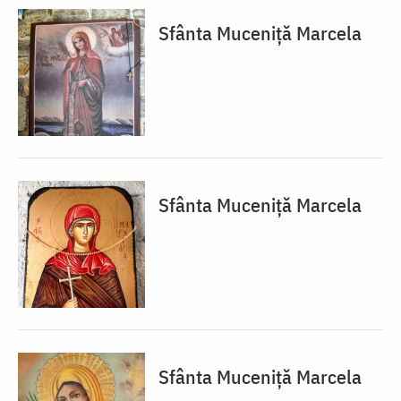
Sfânta Muceniță Marcela
Sfânta Muceniță Marcela
Sfânta Muceniță Marcela