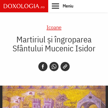
Skip
Meniu
to
main
Main
content
navigation
Icoane
Martiriul și îngroparea
Sfântului Mucenic Isidor