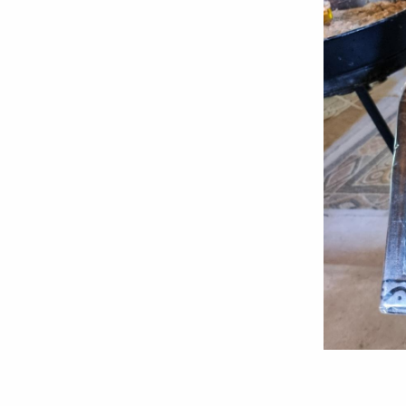
Sfântul
Mucenic