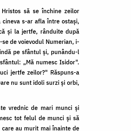
Hristos să se închine zeilor
 cineva s-ar afla între ostași,
că și la jertfe, rânduite după
u-se de voievodul Numerian, i-
rindă pe sfântul și, punându-l
 sfântul: „Mă numesc Isidor".
uci jertfe zeilor?" Răspuns-a
Oare nu sunt idoli surzi și orbi,
ste vrednic de mari munci și
esc tot felul de munci și să
 care au murit mai înainte de