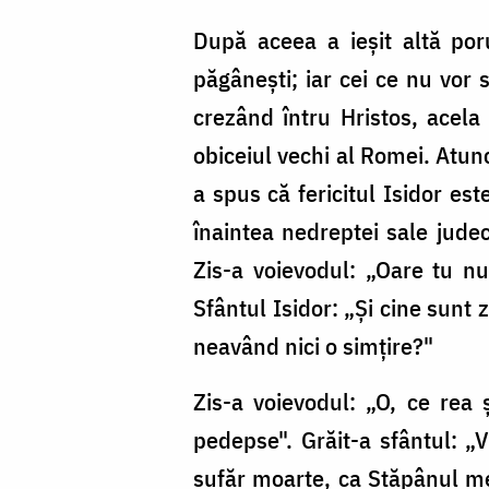
După aceea a ieșit altă por
păgânești; iar cei ce nu vor s
crezând întru Hristos, acela 
obiceiul vechi al Romei. Atun
a spus că fericitul Isidor es
înaintea nedreptei sale jude
Zis-a voievodul: „Oare tu nu
Sfântul Isidor: „Și cine sunt ze
neavând nici o simțire?"
Zis-a voievodul: „O, ce rea
pedepse". Grăit-a sfântul: 
sufăr moarte, ca Stăpânul me