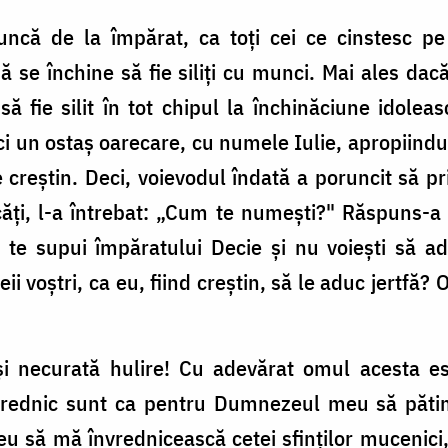
uncă de la împărat, ca toți cei ce cinstesc pe 
ă se închine să fie siliți cu munci. Mai ales dacă
să fie silit în tot chipul la închinăciune idoleas
ci un ostaș oarecare, cu numele Iulie, apropiind
te creștin. Deci, voievodul îndată a poruncit să p
căți, l-a întrebat: „Cum te numești?" Răspuns-a
 te supui împăratului Decie și nu voiești să ad
ii voștri, ca eu, fiind creștin, să le aduc jertfă? 
 și necurată hulire! Cu adevărat omul acesta e
„Vrednic sunt ca pentru Dumnezeul meu să pătim
u să mă învrednicească cetei sfinților mucenici,