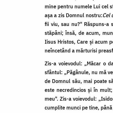
mine pentru numele Lui cel sfâ
așa a zis Domnul nostru:
Cel 
fii viu, sau nu?" Răspuns-a 
stăpâni; însă, de acum, mun
Iisus Hristos, Care și acum pe
neîncetând a mărturisi preasf
Zis-a voievodul: „Măcar o da
sfântul: „Păgânule, nu mă ve
de Domnul său, mai poate să 
este necredincios și în mult
meu". Zis-a voievodul: „Isido
cumplite munci pe tine, până c