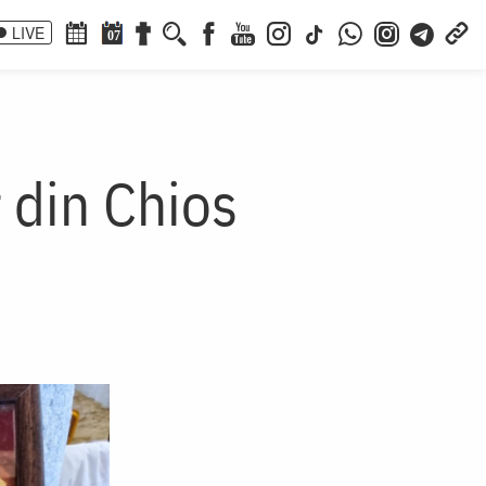
LIVE
07
 din Chios