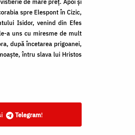
vistierie de mare preț. Apoi și
corabia spre Elespont în Cizic,
ului Isidor, venind din Efes
 le-a uns cu miresme de mult
ora, după încetarea prigoanei,
 moaște, întru slava lui Hristos
și
Telegram
!