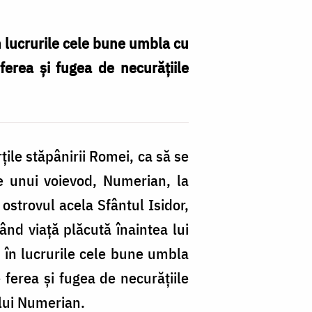
în lucrurile cele bune umbla cu
 ferea și fugea de necurățiile
rțile stăpânirii Romei, ca să se
le unui voievod, Numerian, la
 ostrovul acela Sfântul Isidor,
ând viață plăcută înaintea lui
i în lucrurile cele bune umbla
e ferea și fugea de necurățiile
a lui Numerian.