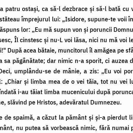
 patru ostași, ca să-l dezbrace și să-l bată cu v
e stăteau împrejurul lui: „Isidore, supune-te voii 
 răspuns lor: „Eu mă supun von și poruncii Domnu
sesc, Îl cinstesc și nu-L voi lăsa, nici nu mă voi l
i!" După acea bătaie, muncitorul îl amăgea pe sfâ
a a sa păgânătate; dar nimic n-a sporit, ci auzea 
 Deci, umplându-se de mânie, a zis: „Eu voi por
: „Chiar și limba mea de o vei tăia, tot nu vei 
i îndată i-au tăiat limba mucenicului după porunca
ne, slăvind pe Hristos, adevăratul Dumnezeu.
e de spaimă, a căzut la pământ și și-a pierdut l
ământ, nu putea să vorbească nimic, fără numai