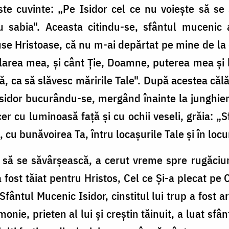
ste cuvinte: „Pe Isidor cel ce nu voiește să se
u sabia". Aceasta citindu-se, sfântul mucenic a
 Hristoase, că nu m-ai depărtat pe mine de la d
flarea mea, și cânt Ție, Doamne, puterea mea și
ă, ca să slăvesc măririle Tale". După acestea căl
Isidor bucurându-se, mergând înainte la junghie
er cu luminoasă față și cu ochii veseli, grăia: 
u bunăvoirea Ta, întru locașurile Tale și în locu
a să se săvârșească, a cerut vreme spre rugăciu
 a fost tăiat pentru Hristos, Cel ce Și-a plecat p
Sfântul Mucenic Isidor, cinstitul lui trup a fost
onie, prieten al lui și creștin tăinuit, a luat sfân