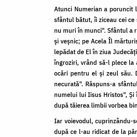
Atunci Numerian a poruncit la
sfântul bătut, îi ziceau cei c
nu muri în munci". Sfântul a
și veșnic; pe Acela Îl mărturi
lepădat de El în ziua Judecăți
îngroziri, vrând să-l plece l
ocări pentru el și zeul său.
necurată". Răspuns-a sfântul
numelui lui Iisus Hristos", Ș
după tăierea limbii vorbea bi
Iar voievodul, cuprinzându-s
după ce l-au ridicat de la p