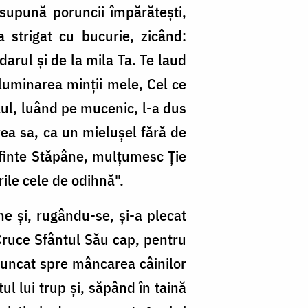
 supună poruncii împărătești,
 strigat cu bucurie, zicând:
arul și de la mila Ta. Te laud
 luminarea minții mele, Cel ce
ăul, luând pe mucenic, l-a dus
rea sa, ca un mielușel fără de
„Sfinte Stăpâne, mulțumesc Ție
rile cele de odihnă".
ne și, rugându-se, și-a plecat
e Cruce Sfântul Său cap, pentru
 aruncat spre mâncarea câinilor
tul lui trup și, săpând în taină