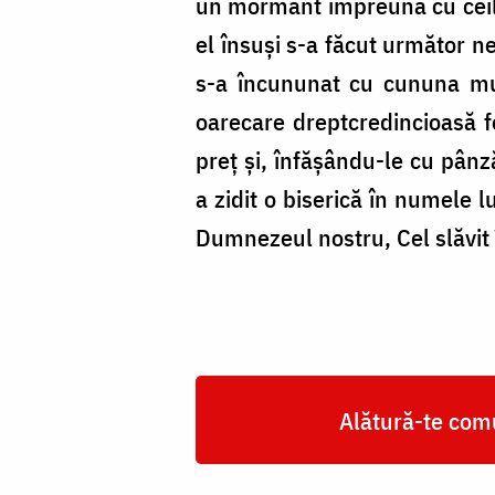
un mormânt împreună cu ceilalț
el însuși s-a făcut următor ne
s-a încununat cu cununa muc
oarecare dreptcredincioasă 
preț și, înfășându-le cu pânz
a zidit o biserică în numele lu
Dumne­zeul nostru, Cel slăvit
Alătură-te comu