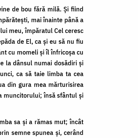
ine de bou fără milă. Și fiind
împărătești, mai înainte până a
lui meu, împăratul Cel ceresc
epăda de El, ca și eu să nu fiu
nt cu momeli și îl înfricoșa cu
de la dânsul numai dosădiri și
unci, ca să taie limba ta cea
lua din gura mea mărturisirea
 muncitorului; însă sfântul și
imba sa și a rămas mut; încât
 prin semne spunea și, cerând