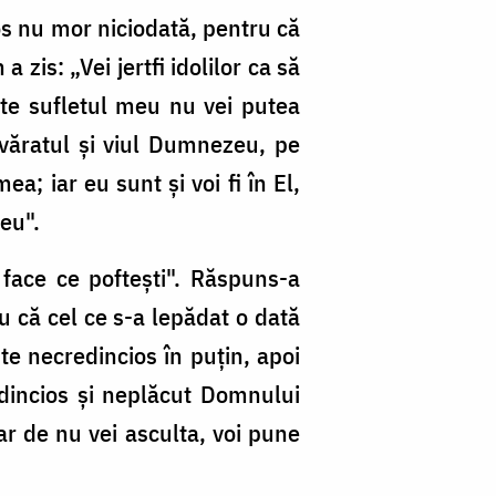
tos nu mor niciodată, pentru că
a zis: „Vei jertfi idolilor ca să
ste sufletul meu nu vei putea
văratul și viul Dumnezeu, pe
a; iar eu sunt și voi fi în El,
eu".
 face ce poftești". Răspuns-a
 că cel ce s-a lepădat o dată
e necredincios în puțin, apoi
edincios și neplăcut Domnului
ar de nu vei asculta, voi pune