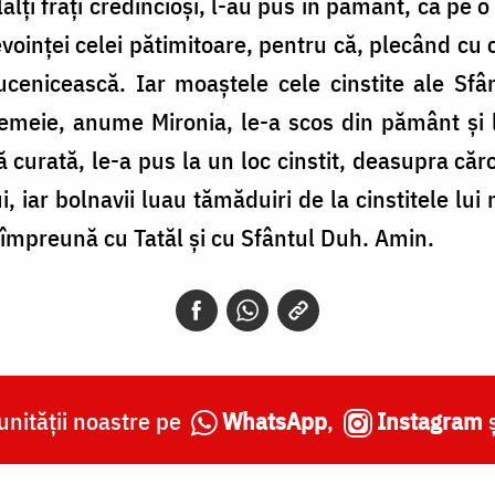
i frați credincioși, l-au pus în pământ, ca pe o 
voinței celei pătimitoare, pentru că, plecând cu 
enicească. Iar moaștele cele cinstite ale Sfânt
femeie, anume Mironia, le-a scos din pământ și
ă curată, le-a pus la un loc cinstit, deasupra căr
i, iar bolnavii luau tămăduiri de la cinstitele lui
 împreună cu Tatăl și cu Sfântul Duh. Amin.
nității noastre pe
WhatsApp
,
Instagram