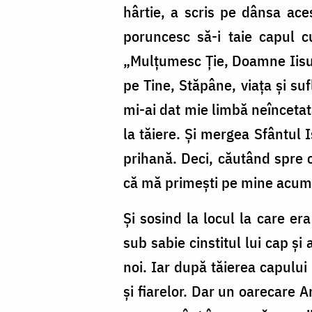
hârtie, a scris pe dânsa ace
poruncesc să-i taie capul c
„Mulțumesc Ție, Doamne Iisuse
pe Tine, Stăpâne, viața și su
mi-ai dat mie limbă neîncetat
la tăiere. Și mergea Sfântul 
prihană. Deci, căutând spre c
că mă primești pe mine acum, c
Și sosind la locul la care er
sub sabie cinstitul lui cap și
noi. Iar după tăierea capului 
și fiarelor. Dar un oarecare Am