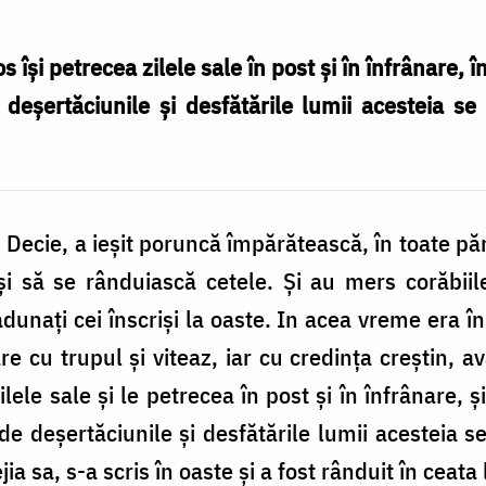
s își petrecea zilele sale în post și în înfrânare, 
 deșertăciunile și desfătările lumii acesteia se
i Decie, a ieșit poruncă împără­tească, în toate pă
și să se rânduiască cetele. Și au mers corăbii
adunați cei înscriși la oaste. In acea vreme era în
e cu trupul și viteaz, iar cu credința creștin, av
ele sale și le petrecea în post și în înfrânare, ș
de deșertăciunile și desfătările lumii acesteia s
ia sa, s-a scris în oaste și a fost rânduit în ceat