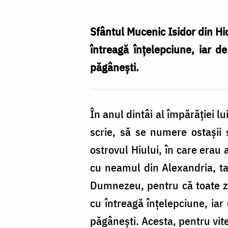
Isidor
/
Sfântul Mucenic Isidor din Hio
Foto:
întreagă înțelepciune, iar de
Magda
păgânești.
Buftea
În anul dintâi al împărăției lu
scrie, să se numere ostașii 
ostrovul Hiului, în care erau 
cu neamul din Alexandria, tar
Dumnezeu, pentru că toate zil
cu întreagă înțelepciune, iar 
păgânești. Acesta, pentru vitej