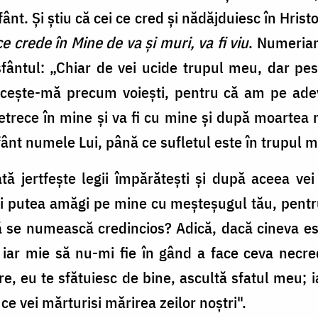
nt. Și știu că cei ce cred și nădăjduiesc în Hris
ce crede în Mine de va și muri, va fi viu
. Numerian 
sfântul: „Chiar de vei ucide trupul meu, dar pe
cește-mă precum voiești, pentru că am pe ade
trece în mine și va fi cu mine și după moartea me
ânt numele Lui, până ce sufletul este în trupul m
tă jertfește legii împărătești și după aceea vei
i putea amăgi pe mine cu meșteșugul tău, pentru
se numească credincios? Adică, dacă cineva est
; iar mie să nu-mi fie în gând a face ceva necr
re, eu te sfătuiesc de bine, ascultă sfatul meu; i
e vei mărturisi mărirea zeilor noștri".