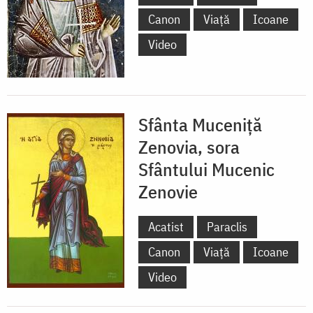
Canon
Viață
Icoane
Video
Sfânta Muceniţă
Zenovia, sora
Sfântului Mucenic
Zenovie
Acatist
Paraclis
Canon
Viață
Icoane
Video