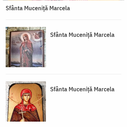
Sfânta Muceniță Marcela
Sfânta Muceniță Marcela
Sfânta Muceniță Marcela