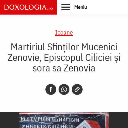
Skip
Meniu
to
main
Main
content
navigation
Icoane
Martiriul Sfinților Mucenici
Zenovie, Episcopul Ciliciei și
sora sa Zenovia