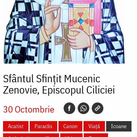
Sfântul Sfințit Mucenic
Zenovie, Episcopul Ciliciei
30 Octombrie
Acatist
Paraclis
Canon
Viață
Icoane