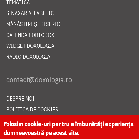
TEMATICĂ
SINAXAR ALFABETIC
MĂNĂSTIRI ȘI BISERICI
CALENDAR ORTODOX
WIDGET DOXOLOGIA
RADIO DOXOLOGIA
DESPRE NOI
POLITICA DE COOKIES
DONEAZĂ ONLINE PENTRU CATEDRALA NAȚIONALĂ
Folosim cookie-uri pentru a îmbunătăți experiența
dumneavoastră pe acest site.