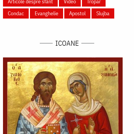
Articole despre sfânt
Video
Tropar
Condac
Evanghelie
Apostol
Slujba
ICOANE