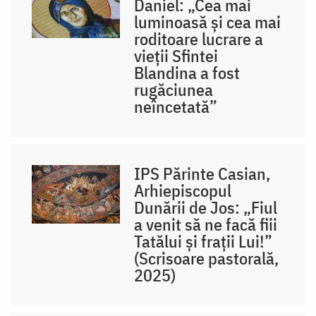
Daniel: „Cea mai
luminoasă și cea mai
roditoare lucrare a
vieții Sfintei
Blandina a fost
rugăciunea
neîncetată”
IPS Părinte Casian,
Arhiepiscopul
Dunării de Jos: „Fiul
a venit să ne facă fiii
Tatălui și frații Lui!”
(Scrisoare pastorală,
2025)