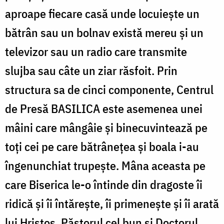
aproape fiecare casă unde locuiește un
bătrân sau un bolnav există mereu și un
televizor sau un radio care transmite
slujba sau câte un ziar răsfoit. Prin
structura sa de cinci componente, Centrul
de Presă BASILICA este asemenea unei
mâini care mângâie și binecuvintează pe
toți cei pe care bătrânețea și boala i-au
îngenunchiat trupește. Mâna aceasta pe
care Biserica le-o întinde din dragoste îi
ridică și îi întărește, îi primenește și îi arată
lui Hristos, Păstorul cel bun și Doctorul