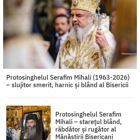
Protosinghelul Serafim Mihali (1963-2026)
– slujitor smerit, harnic și blând al Bisericii
Protosinghelul Serafim
Mihali – starețul blând,
răbdător și rugător al
Mănăstirii Bisericani