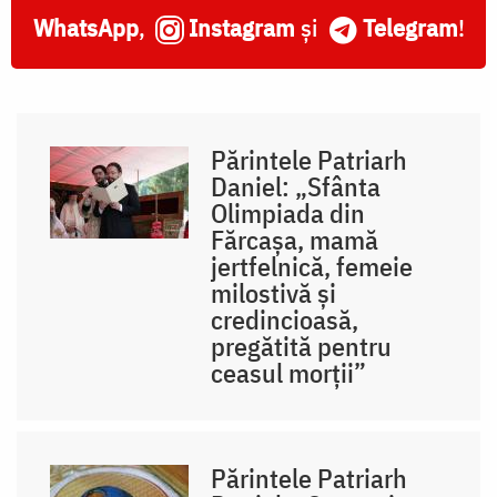
WhatsApp
,
Instagram
și
Telegram
!
Părintele Patriarh
Daniel: „Sfânta
Olimpiada din
Fărcașa, mamă
jertfelnică, femeie
milostivă și
credincioasă,
pregătită pentru
ceasul morții”
Părintele Patriarh