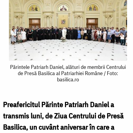
Părintele
Părintele Patriarh Daniel, alături de membrii Centrului
de Presă Basilica al Patriarhiei Române / Foto:
Patriarh
basilica.ro
Daniel,
alături
Preafericitul Părinte Patriarh Daniel a
de
transmis luni, de Ziua Centrului de Presă
membrii
Basilica, un cuvânt aniversar în care a
Centrului