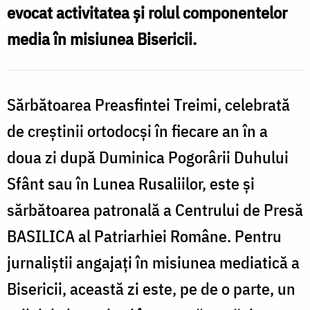
evocat activitatea și rolul componentelor
de
media în misiunea Bisericii.
Presă
Basilica
al
Sărbătoarea Preasfintei Treimi, celebrată
Patriarhiei
de creștinii ortodocși în fiecare an în a
Române
doua zi după Duminica Pogorârii Duhului
/
Sfânt sau în Lunea Rusaliilor, este și
Foto:
basilica.ro
sărbătoarea patronală a Centrului de Presă
BASILICA al Patriarhiei Române. Pentru
jurnaliștii angajați în misiunea mediatică a
Bisericii, această zi este, pe de o parte, un