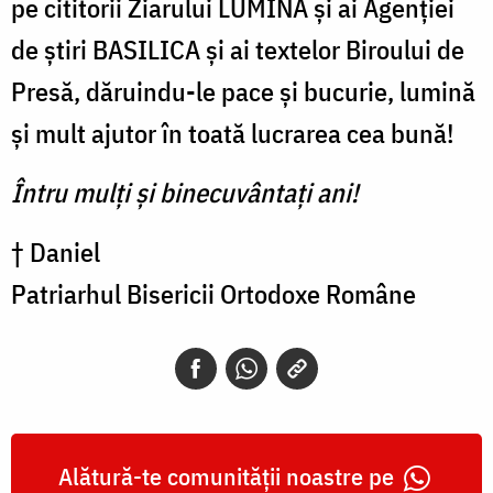
pe cititorii Ziarului LUMINA și ai Agenţiei
de ştiri BASILICA şi ai textelor Biroului de
Presă, dăruindu-le pace şi bucurie, lumină
şi mult ajutor în toată lucrarea cea bună!
Întru mulţi şi binecuvântaţi ani!
† Daniel
Patriarhul Bisericii Ortodoxe Române
Alătură-te comunității noastre pe