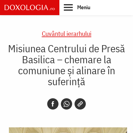
Skip
Meniu
to
main
Main
content
navigation
Cuvântul ierarhului
Misiunea Centrului de Presă
Basilica – chemare la
comuniune și alinare în
suferință