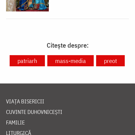
Citește despre:
patriarh
mass-media
preot
VIAȚA BISERICII
CUVINTE DUHOVNICEȘTI
FAMILIE
LITURGICĂ